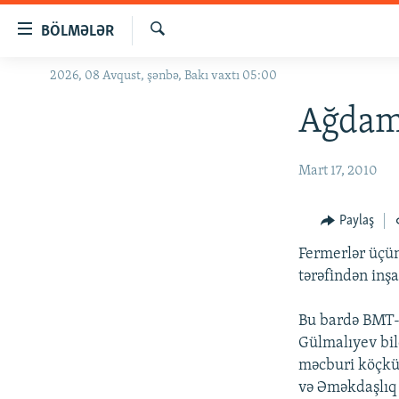
Keçid
BÖLMƏLƏR
linkləri
Axtar
Əsas
2026, 08 Avqust, şənbə, Bakı vaxtı 05:00
GÜNDƏM
məzmuna
#İZAHLA
Ağdamd
qayıt
Əsas
KORRUPSIOMETR
naviqasiyaya
Mart 17, 2010
#ƏSLINDƏ
qayıt
Axtarışa
FƏRQƏ BAX
Paylaş
keç
QANUNI DOĞRU
Fermerlər üçün
ARAŞDIRMA
tərəfindən inşa 
MULTIMEDIA
Bu bardə BMT-n
RADIO ARXIV
VIDEO
Gülmalıyev bil
məcburi köçkün
HAQQIMIZDA
FOTOQALEREYA
OXU ZALI
və Əməkdaşlıq 