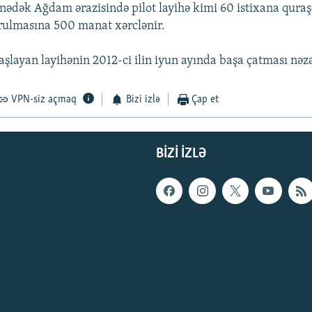
ünədək Ağdam ərazisində pilot layihə kimi 60 istixana quraşd
rulmasına 500 manat xərclənir.
aşlayan layihənin 2012-ci ilin iyun ayında başa çatması nəz
VPN-siz açmaq
Bizi izlə
Çap et
BIZI IZLƏ