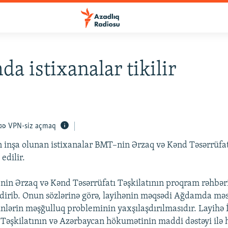
a istixanalar tikilir
VPN-siz açmaq
 inşa olunan istixanalar BMT–nin Ərzaq və Kənd Təsərrüfat
edilir.
in Ərzaq və Kənd Təsərrüfatı Təşkilatının proqram rəhbər
dirib. Onun sözlərinə görə, layihənin məqsədi Ağdamda mə
lərin məşğulluq probleminin yaxşılaşdırılmasıdır. Layihə İ
Təşkilatının və Azərbaycan hökumətinin maddi dəstəyi ilə 