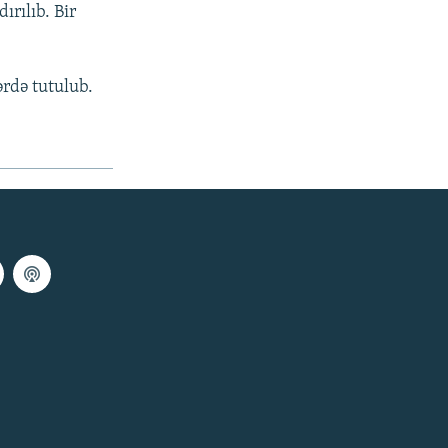
ırılıb. Bir
ərdə tutulub.