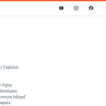
ı Təşkilatı
i Oqtay
skunlaşan
sveçrə İnkişaf
həyata