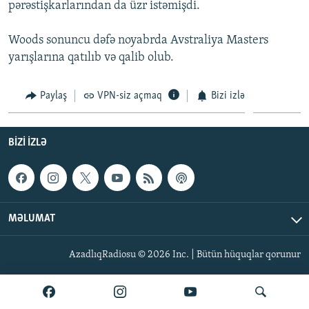
pərəstişkarlarından da üzr istəmişdi.
İNFOQRAFIKA
AZƏRBAYCAN ƏDƏBIYYATI KITABXANASI
MISSIYAMIZ
BIZI IZLƏ
KARIKATURA
İSLAM VƏ DEMOKRATIYA
PEŞƏ ETIKASI VƏ JURNALISTIKA STANDARTLARIMIZ
Woods sonuncu dəfə noyabrda Avstraliya Masters
yarışlarına qatılıb və qalib olub.
İZ - MƏDƏNIYYƏT PROQRAMI
MATERIALLARIMIZDAN ISTIFADƏ
AZADLIQRADIOSU MOBIL TELEFONUNUZDA
RFE/RL-in bütün saytları
Paylaş
VPN-siz açmaq
Bizi izlə
BIZIMLƏ ƏLAQƏ
XƏBƏR BÜLLETENLƏRIMIZ
BIZI IZLƏ
MƏLUMAT
AzadlıqRadiosu © 2026 Inc. | Bütün hüquqlar qorunur