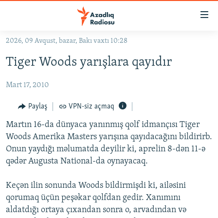
Keçid
linkləri
Əsas
2026, 09 Avqust, bazar, Bakı vaxtı 10:28
məzmuna
GÜNDƏM
Tiger Woods yarışlara qayıdır
qayıt
#İZAHLA
Əsas
Mart 17, 2010
KORRUPSIOMETR
naviqasiyaya
qayıt
#ƏSLINDƏ
Paylaş
VPN-siz açmaq
Axtarışa
FƏRQƏ BAX
keç
Martın 16-da dünyaca yanınmış qolf idmançısı Tiger
Woods Amerika Masters yarışına qayıdacağını bildirirb.
QANUNI DOĞRU
Onun yaydığı məlumatda deyilir ki, aprelin 8-dən 11-ə
ARAŞDIRMA
qədər Augusta National-da oynayacaq.
MULTIMEDIA
Keçən ilin sonunda Woods bildirmişdi ki, ailəsini
RADIO ARXIV
VIDEO
qorumaq üçün peşəkar qolfdan gedir. Xanımını
HAQQIMIZDA
aldatdığı ortaya çıxandan sonra o, arvadından və
FOTOQALEREYA
OXU ZALI