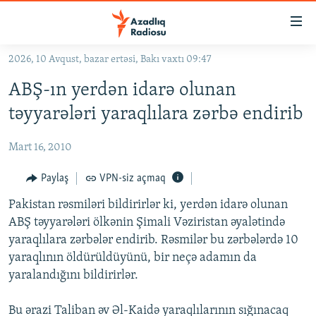
Keçid
linkləri
Əsas
2026, 10 Avqust, bazar ertəsi, Bakı vaxtı 09:47
məzmuna
GÜNDƏM
ABŞ-ın yerdən idarə olunan
qayıt
#İZAHLA
Əsas
təyyarələri yaraqlılara zərbə endirib
KORRUPSIOMETR
naviqasiyaya
qayıt
Mart 16, 2010
#ƏSLINDƏ
Axtarışa
FƏRQƏ BAX
Paylaş
VPN-siz açmaq
keç
QANUNI DOĞRU
Pakistan rəsmiləri bildirirlər ki, yerdən idarə olunan
ABŞ təyyarələri ölkənin Şimali Vəziristan əyalətində
ARAŞDIRMA
yaraqlılara zərbələr endirib. Rəsmilər bu zərbələrdə 10
MULTIMEDIA
yaraqlının öldürüldüyünü, bir neçə adamın da
yaralandığını bildirirlər.
RADIO ARXIV
VIDEO
HAQQIMIZDA
FOTOQALEREYA
OXU ZALI
Bu ərazi Taliban əv Əl-Kaidə yaraqlılarının sığınacaq