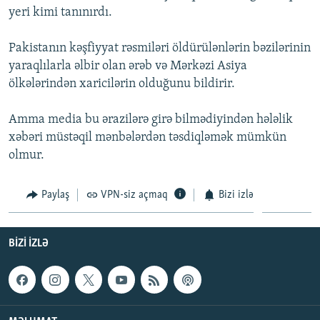
yeri kimi tanınırdı.
İNFOQRAFIKA
AZƏRBAYCAN ƏDƏBIYYATI KITABXANASI
MISSIYAMIZ
BIZI IZLƏ
KARIKATURA
İSLAM VƏ DEMOKRATIYA
PEŞƏ ETIKASI VƏ JURNALISTIKA STANDARTLARIMIZ
Pakistanın kəşfiyyat rəsmiləri öldürülənlərin bəzilərinin
yaraqlılarla əlbir olan ərəb və Mərkəzi Asiya
İZ - MƏDƏNIYYƏT PROQRAMI
MATERIALLARIMIZDAN ISTIFADƏ
ölkələrindən xaricilərin olduğunu bildirir.
AZADLIQRADIOSU MOBIL TELEFONUNUZDA
RFE/RL-in bütün saytları
BIZIMLƏ ƏLAQƏ
Amma media bu ərazilərə girə bilmədiyindən hələlik
xəbəri müstəqil mənbələrdən təsdiqləmək mümkün
XƏBƏR BÜLLETENLƏRIMIZ
olmur.
Paylaş
VPN-siz açmaq
Bizi izlə
BIZI IZLƏ