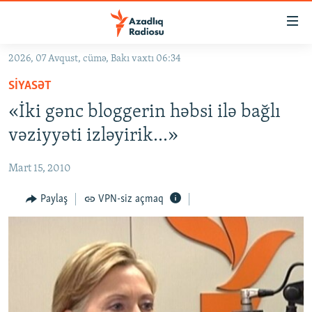
Keçid
linkləri
Əsas
2026, 07 Avqust, cümə, Bakı vaxtı 06:34
məzmuna
GÜNDƏM
SIYASƏT
qayıt
#İZAHLA
Əsas
«İki gənc bloggerin həbsi ilə bağlı
KORRUPSIOMETR
naviqasiyaya
vəziyyəti izləyirik...»
qayıt
#ƏSLINDƏ
Axtarışa
Mart 15, 2010
FƏRQƏ BAX
keç
QANUNI DOĞRU
Paylaş
VPN-siz açmaq
ARAŞDIRMA
MULTIMEDIA
RADIO ARXIV
VIDEO
HAQQIMIZDA
FOTOQALEREYA
OXU ZALI