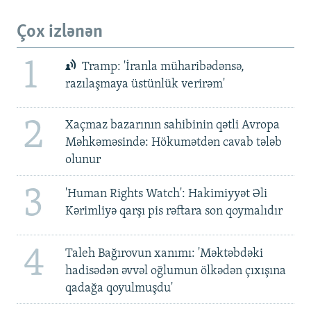
Çox izlənən
1
Tramp: 'İranla müharibədənsə,
razılaşmaya üstünlük verirəm'
2
Xaçmaz bazarının sahibinin qətli Avropa
Məhkəməsində: Hökumətdən cavab tələb
olunur
3
'Human Rights Watch': Hakimiyyət Əli
Kərimliyə qarşı pis rəftara son qoymalıdır
4
Taleh Bağırovun xanımı: 'Məktəbdəki
hadisədən əvvəl oğlumun ölkədən çıxışına
qadağa qoyulmuşdu'