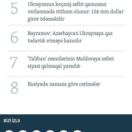
5
Ukraynanın keçmiş səfiri qanunsuz
varlanmada ittiham olunur: 134 min dollar
girov ödəməlidir
6
Bayramov: Azərbaycan Ukraynaya qaz
tədarük etməyə hazırdır
7
'Taliban' rəsmilərinin Moldovaya səfəri
siyasi qalmaqal yaradıb
8
Rusiyada namaza görə cərimələr
BIZI IZLƏ