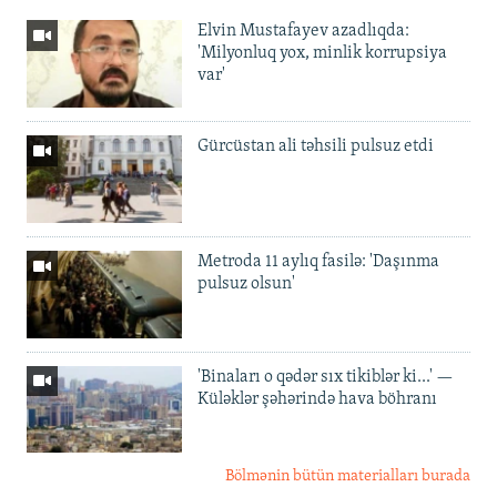
Elvin Mustafayev azadlıqda:
'Milyonluq yox, minlik korrupsiya
var'
Gürcüstan ali təhsili pulsuz etdi
Metroda 11 aylıq fasilə: 'Daşınma
pulsuz olsun'
'Binaları o qədər sıx tikiblər ki...' —
Küləklər şəhərində hava böhranı
Bölmənin bütün materialları burada