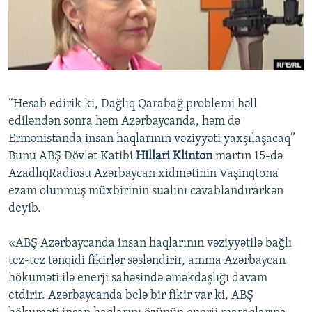
İNFOQRAFIKA
AZƏRBAYCAN ƏDƏBIYYATI KITABXANASI
MISSIYAMIZ
BIZI IZLƏ
KARIKATURA
İSLAM VƏ DEMOKRATIYA
PEŞƏ ETIKASI VƏ JURNALISTIKA STANDARTLARIMIZ
İZ - MƏDƏNIYYƏT PROQRAMI
MATERIALLARIMIZDAN ISTIFADƏ
AZADLIQRADIOSU MOBIL TELEFONUNUZDA
RFE/RL-in bütün saytları
“Hesab edirik ki, Dağlıq Qarabağ problemi həll
BIZIMLƏ ƏLAQƏ
ediləndən sonra həm Azərbaycanda, həm də
Ermənistanda insan haqlarının vəziyyəti yaxşılaşacaq”
XƏBƏR BÜLLETENLƏRIMIZ
Bunu ABŞ Dövlət Katibi
Hillari Klinton
martın 15-də
AzadlıqRadiosu Azərbaycan xidmətinin Vaşinqtona
ezam olunmuş müxbirinin sualını cavablandırarkən
deyib.
«ABŞ Azərbaycanda insan haqlarının vəziyyətilə bağlı
tez-tez tənqidi fikirlər səsləndirir, amma Azərbaycan
hökuməti ilə enerji sahəsində əməkdaşlığı davam
etdirir. Azərbaycanda belə bir fikir var ki, ABŞ