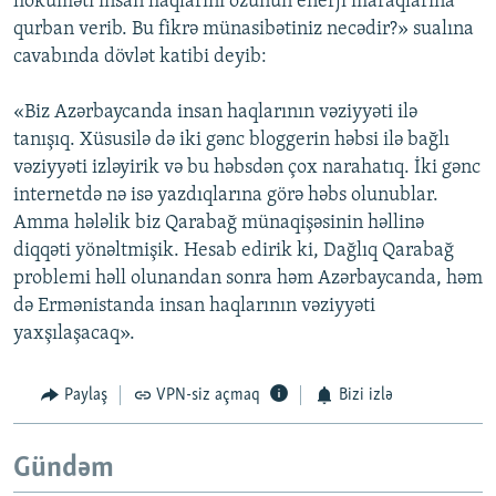
hökuməti insan haqlarını özünün enerji maraqlarına
qurban verib. Bu fikrə münasibətiniz necədir?» sualına
cavabında dövlət katibi deyib:
«Biz Azərbaycanda insan haqlarının vəziyyəti ilə
tanışıq. Xüsusilə də iki gənc bloggerin həbsi ilə bağlı
vəziyyəti izləyirik və bu həbsdən çox narahatıq. İki gənc
internetdə nə isə yazdıqlarına görə həbs olunublar.
Amma hələlik biz Qarabağ münaqişəsinin həllinə
diqqəti yönəltmişik. Hesab edirik ki, Dağlıq Qarabağ
problemi həll olunandan sonra həm Azərbaycanda, həm
də Ermənistanda insan haqlarının vəziyyəti
yaxşılaşacaq».
Paylaş
VPN-siz açmaq
Bizi izlə
Gündəm