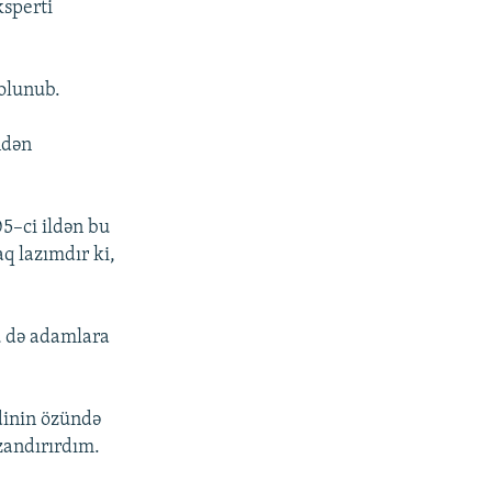
ksperti
olunub.
ndən
5–ci ildən bu
q lazımdır ki,
ü də adamlara
ndinin özündə
andırırdım.