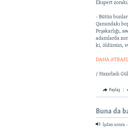
Ekspert zorakı
- Bütün bunlar
Qanundakı boşl
Peşəkarlığı, sə
adamlarda zorak
ki, öldürsün, 
DAHA ƏTRAFL
/ Hazırladı Gü
Paylaş
Buna da b
İşdən sonra –