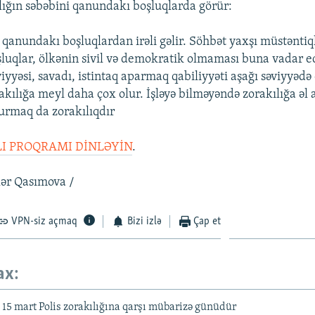
lığın səbəbini qanundakı boşluqlarda görür:
 qanundakı boşluqlardan irəli gəlir. Söhbət yaxşı müstəntiq
uqlar, ölkənin sivil və demokratik olmaması buna vadar ed
viyyəsi, savadı, istintaq aparmaq qabiliyyəti aşağı səviyyədə
ılığa meyl daha çox olur. İşləyə bilməyəndə zorakılığa əl at
vurmaq da zorakılıqdır
I PROQRAMI DİNLƏYİN
.
lər Qasımova /
VPN-siz açmaq
Bizi izlə
Çap et
ax:
 15 mart Polis zorakılığına qarşı mübarizə günüdür