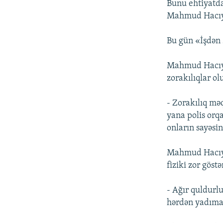
Bunu ehtiyatda
Mahmud Hacıy
Bu gün «İşdən 
Mahmud Hacıye
zorakılıqlar ol
- Zorakılıq mə
yana polis orq
onların sayəsi
Mahmud Hacıyev
fiziki zor göstə
- Ağır quldurl
hərdən yadıma