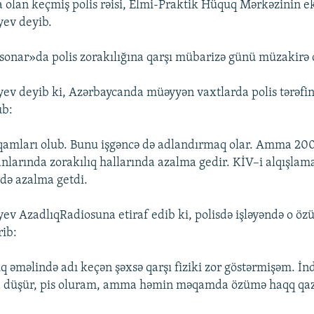
 olan keçmiş polis rəisi, Elmi-Praktik Hüquq Mərkəzinin e
ev deyib.
sonar»da polis zorakılığına qarşı mübarizə günü müzakirə 
v deyib ki, Azərbaycanda müəyyən vaxtlarda polis tərəfi
ub:
qamları olub. Bunu işgəncə də adlandırmaq olar. Amma 200
anlarında zorakılıq hallarında azalma gedir. KİV–i alqışlama
ndə azalma getdi.
 AzadlıqRadiosuna etiraf edib ki, polisdə işləyəndə o öz
rib:
uq əməlində adı keçən şəxsə qarşı fiziki zor göstərmişəm. İ
 düşür, pis oluram, amma həmin məqamda özümə haqq qaz