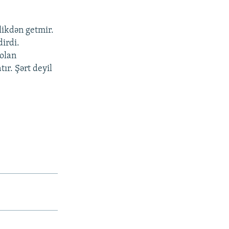
likdən getmir.
irdi.
 olan
ır. Şərt deyil