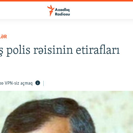
LƏR
 polis rəisinin etirafları
VPN-siz açmaq