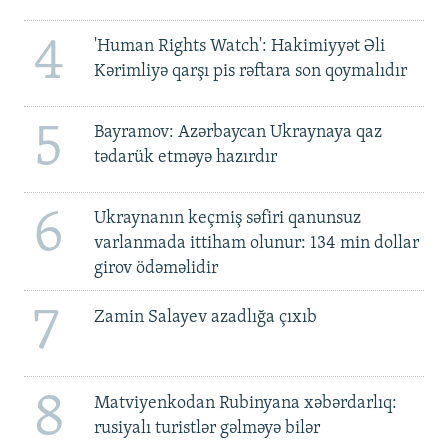
4
'Human Rights Watch': Hakimiyyət Əli
Kərimliyə qarşı pis rəftara son qoymalıdır
5
Bayramov: Azərbaycan Ukraynaya qaz
tədarük etməyə hazırdır
6
Ukraynanın keçmiş səfiri qanunsuz
varlanmada ittiham olunur: 134 min dollar
girov ödəməlidir
7
Zamin Salayev azadlığa çıxıb
8
Matviyenkodan Rubinyana xəbərdarlıq:
rusiyalı turistlər gəlməyə bilər