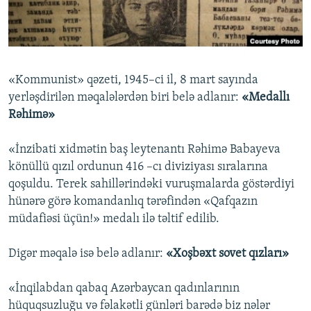
İNFOQRAFIKA
AZƏRBAYCAN ƏDƏBIYYATI KITABXANASI
MISSIYAMIZ
BIZI IZLƏ
KARIKATURA
İSLAM VƏ DEMOKRATIYA
PEŞƏ ETIKASI VƏ JURNALISTIKA STANDARTLARIMIZ
İZ - MƏDƏNIYYƏT PROQRAMI
MATERIALLARIMIZDAN ISTIFADƏ
«Kommunist» qəzeti, 1945–ci il, 8 mart sayında
AZADLIQRADIOSU MOBIL TELEFONUNUZDA
RFE/RL-in bütün saytları
yerləşdirilən məqalələrdən biri belə adlanır:
«Medallı
BIZIMLƏ ƏLAQƏ
Rəhimə»
XƏBƏR BÜLLETENLƏRIMIZ
«İnzibati xidmətin baş leytenantı Rəhimə Babayeva
könüllü qızıl ordunun 416 –cı diviziyası sıralarına
qoşuldu. Terek sahillərindəki vuruşmalarda göstərdiyi
hünərə görə komandanlıq tərəfindən «Qafqazın
müdafiəsi üçün!» medalı ilə təltif edilib.
Digər məqalə isə belə adlanır:
«Xoşbəxt sovet qızları»
«İnqilabdan qabaq Azərbaycan qadınlarının
hüquqsuzluğu və fəlakətli günləri barədə biz nələr