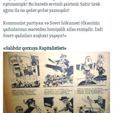
eşitməmişik! Bu barədə sevimli şairimiz Sabir ürək
ağrısı ilə nə qədər şerlər yazmışdır!
Kommunist partiyası və Sovet hökuməti ölkəmizin
qadınlarının əsarətdən həmişəlik xilas etmişdir. İndi
Sovet qadınları xoşbəxt yaşayır!»
«Salıbdır qorxuya Kapitalistləri»