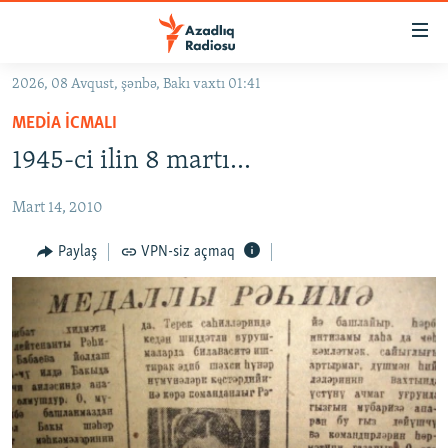
Keçid
linkləri
Əsas
2026, 08 Avqust, şənbə, Bakı vaxtı 01:41
məzmuna
GÜNDƏM
MEDIA ICMALI
qayıt
#İZAHLA
Əsas
1945-ci ilin 8 martı...
KORRUPSIOMETR
naviqasiyaya
qayıt
Mart 14, 2010
#ƏSLINDƏ
Axtarışa
FƏRQƏ BAX
Paylaş
VPN-siz açmaq
keç
QANUNI DOĞRU
ARAŞDIRMA
MULTIMEDIA
RADIO ARXIV
VIDEO
HAQQIMIZDA
FOTOQALEREYA
OXU ZALI