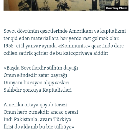
Sovet dövrünün qəzetlərində Amerikanı və kapitalizmi
tənqid edən materiallara hər yerdə rast gəlmək olar.
1955–ci il yanvar ayında «Kommunist» qəzetində dərc
edilən satirik şeirlər də bu kateqoriyaya aiddir:
«Başda Sovetlərdir sülhün dayağı
Onun əlindədir zəfər bayrağı
Dünyanı bürüyən alqış səsləri
Salıbdır qorxuya Kapitalistləri
Amerika ortaya qoyub tərəzi
Onun hərb etməkdir ancaq qərəzi
İndi Pakistanla, avam Türkiyə
İkisi də aldanıb bu bic tülküyə»