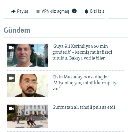
Paylaş
VPN-siz açmaq
Bizi izlə
Gündəm
'Guya Əli Kərimliyə 850 min
göndərib' – keçmiş mühafizəçi
tutuldu, Bakıya verilə bilər
Elvin Mustafayev azadlıqda:
'Milyonluq yox, minlik korrupsiya
var'
Gürcüstan ali təhsili pulsuz etdi