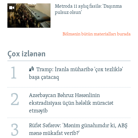
Metroda 11 aylıq fasilə: 'Daşınma
pulsuz olsun'
Bölmənin bütün materialları burada
Çox izlənən
1
Tramp: İranla müharibə 'çox tezliklə'
başa çatacaq
2
Azərbaycan Bəhruz Həsənlinin
ekstradisiyası üçün hələlik müraciət
etməyib
3
Rüfət Səfərov: 'Mənim günahımdır ki, ABŞ
mənə mükafat verib?'