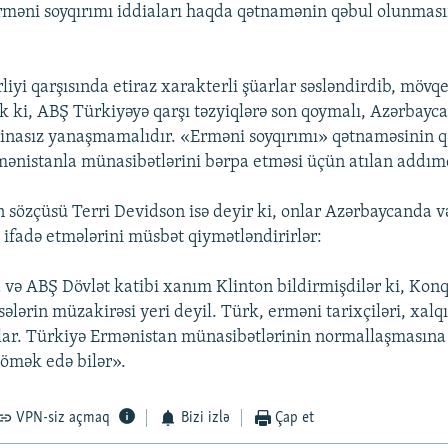
məni soyqırımı iddiaları haqda qətnamənin qəbul olunması
iyi qarşısında etiraz xarakterli şüarlar səsləndirdib, mövqey
ik ki, ABŞ Türkiyəyə qarşı təzyiqlərə son qoymalı, Azərbayc
inasız yanaşmamalıdır. «Erməni soyqırımı» qətnaməsinin 
ənistanla münasibətlərini bərpa etməsi üçün atılan addım
in sözçüsü Terri Devidson isə deyir ki, onlar Azərbaycanda v
d ifadə etmələrini müsbət qiymətləndirirlər:
ə ABŞ Dövlət katibi xanım Klinton bildirmişdilər ki, Konqr
ələrin müzakirəsi yeri deyil. Türk, erməni tarixçiləri, xalqı
lar. Türkiyə Ermənistan münasibətlərinin normallaşmasına
ömək edə bilər».
VPN-siz açmaq
Bizi izlə
Çap et