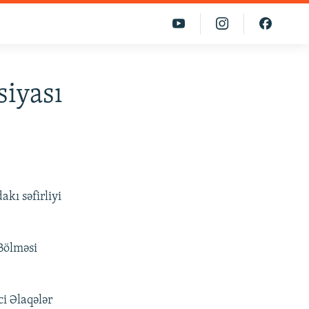
siyası
kı səfirliyi
Bölməsi
i Əlaqələr