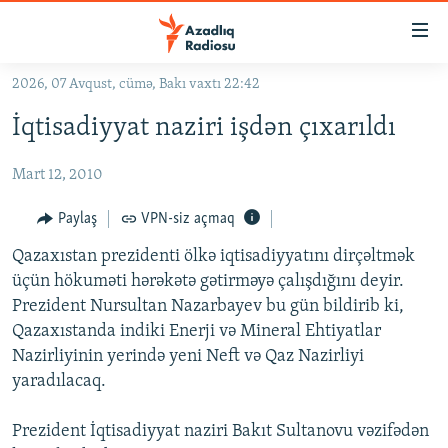
Keçid
linkləri
Əsas
2026, 07 Avqust, cümə, Bakı vaxtı 22:42
məzmuna
GÜNDƏM
İqtisadiyyat naziri işdən çıxarıldı
qayıt
#İZAHLA
Əsas
Mart 12, 2010
KORRUPSIOMETR
naviqasiyaya
qayıt
#ƏSLINDƏ
Paylaş
VPN-siz açmaq
Axtarışa
FƏRQƏ BAX
keç
Qazaxıstan prezidenti ölkə iqtisadiyyatını dirçəltmək
üçün hökuməti hərəkətə gətirməyə çalışdığını deyir.
QANUNI DOĞRU
Prezident Nursultan Nazarbayev bu gün bildirib ki,
ARAŞDIRMA
Qazaxıstanda indiki Enerji və Mineral Ehtiyatlar
Nazirliyinin yerində yeni Neft və Qaz Nazirliyi
MULTIMEDIA
yaradılacaq.
RADIO ARXIV
VIDEO
HAQQIMIZDA
Prezident İqtisadiyyat naziri Bakıt Sultanovu vəzifədən
FOTOQALEREYA
OXU ZALI