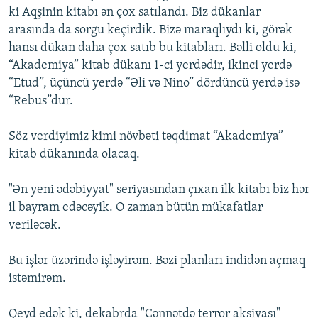
ki Aqşinin kitabı ən çox satılandı. Biz dükanlar
arasında da sorgu keçirdik. Bizə maraqlıydı ki, görək
hansı dükan daha çox satıb bu kitabları. Bəlli oldu ki,
“Akademiya” kitab dükanı 1-ci yerdədir, ikinci yerdə
“Etud”, üçüncü yerdə “Əli və Nino” dördüncü yerdə isə
“Rebus”dur.
Söz verdiyimiz kimi növbəti təqdimat “Akademiya”
kitab dükanında olacaq.
"Ən yeni ədəbiyyat" seriyasından çıxan ilk kitabı biz hər
il bayram edəcəyik. O zaman bütün mükafatlar
veriləcək.
Bu işlər üzərində işləyirəm. Bəzi planları indidən açmaq
istəmirəm.
Qeyd edək ki, dekabrda "Cənnətdə terror aksiyası"