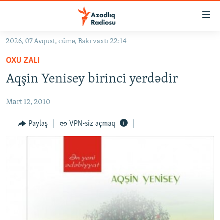
Keçid
linkləri
Əsas
2026, 07 Avqust, cümə, Bakı vaxtı 22:14
məzmuna
GÜNDƏM
OXU ZALI
qayıt
#İZAHLA
Əsas
Aqşin Yenisey birinci yerdədir
KORRUPSIOMETR
naviqasiyaya
qayıt
Mart 12, 2010
#ƏSLINDƏ
Axtarışa
FƏRQƏ BAX
Paylaş
VPN-siz açmaq
keç
QANUNI DOĞRU
ARAŞDIRMA
MULTIMEDIA
RADIO ARXIV
VIDEO
HAQQIMIZDA
FOTOQALEREYA
OXU ZALI