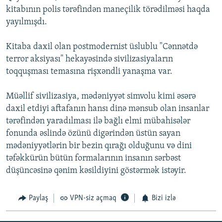
kitabının polis tərəfindən maneçilik törədilməsi haqda
yayılmışdı.
Kitaba daxil olan postmodernist üslublu "Cənnətdə
terror aksiyası" hekayəsində sivilizasiyaların
toqquşması temasına rişxəndli yanaşma var.
Müəllif sivilizasiya, mədəniyyət simvolu kimi əsərə
daxil etdiyi aftafanın hansı dinə mənsub olan insanlar
tərəfindən yaradılması ilə bağlı elmi mübahisələr
fonunda əslində özünü digərindən üstün sayan
mədəniyyətlərin bir bezin qırağı olduğunu və dini
təfəkkürün bütün formalarının insanın sərbəst
düşüncəsinə qənim kəsildiyini göstərmək istəyir.
Paylaş
VPN-siz açmaq
Bizi izlə