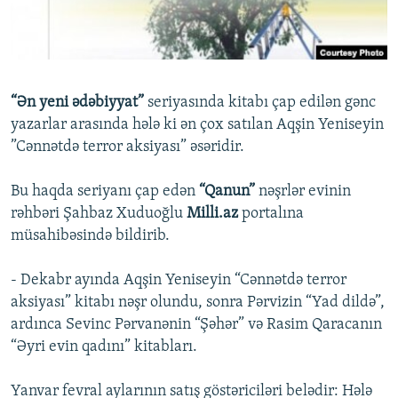
İNFOQRAFIKA
AZƏRBAYCAN ƏDƏBIYYATI KITABXANASI
MISSIYAMIZ
BIZI IZLƏ
KARIKATURA
İSLAM VƏ DEMOKRATIYA
PEŞƏ ETIKASI VƏ JURNALISTIKA STANDARTLARIMIZ
İZ - MƏDƏNIYYƏT PROQRAMI
MATERIALLARIMIZDAN ISTIFADƏ
“Ən yeni ədəbiyyat”
seriyasında kitabı çap edilən gənc
AZADLIQRADIOSU MOBIL TELEFONUNUZDA
RFE/RL-in bütün saytları
yazarlar arasında hələ ki ən çox satılan Aqşin Yeniseyin
BIZIMLƏ ƏLAQƏ
”Cənnətdə terror aksiyası” əsəridir.
XƏBƏR BÜLLETENLƏRIMIZ
Bu haqda seriyanı çap edən
“Qanun”
nəşrlər evinin
rəhbəri Şahbaz Xuduoğlu
Milli.az
portalına
müsahibəsində bildirib.
- Dekabr ayında Aqşin Yeniseyin “Cənnətdə terror
aksiyası” kitabı nəşr olundu, sonra Pərvizin “Yad dildə”,
ardınca Sevinc Pərvanənin “Şəhər” və Rasim Qaracanın
“Əyri evin qadını” kitabları.
Yanvar fevral aylarının satış göstəriciləri belədir: Hələ