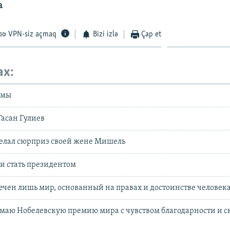
а
VPN-siz açmaq
Bizi izlə
Çap et
ax:
амы
Гасан Гулиев
делал сюрприз своей жене Мишель
 и стать президентом
ечен лишь мир, основанный на правах и достоинстве человек
маю Нобелевскую премию мира с чувством благодарности и 