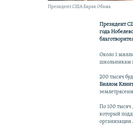
Президент США Барак Обама
Президент СШ
года Нобелев
благотворите
Около 1 милл
школьникам и
200 тысяч бу
Биллом Клин
землетрясен
По 100 тысяч
который подд
организации