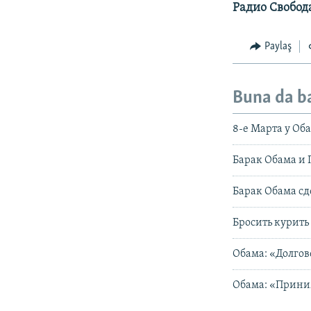
Радио Свобод
Paylaş
Buna da b
8-е Марта у Об
Барак Обама и 
Барак Обама с
Бросить курить
Обама: «Долгов
Обама: «Прини