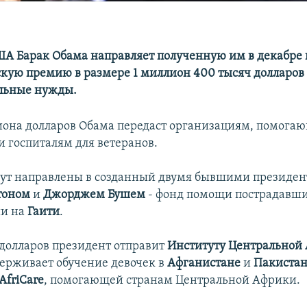
А Барак Обама направляет полученную им в декабре
скую премию в размере 1 миллион 400 тысяч долларов
льные нужды.
иона долларов Обама передаст организациям, помог
 госпиталям для ветеранов.
дут направлены в созданный двумя бывшими президе
тоном
и
Джорджем Бушем
- фонд помощи пострадавш
ии на
Гаити
.
 долларов президент отправит
Институту Центральной
ерживает обучение девочек в
Афганистане
и
Пакиста
AfriCare
, помогающей странам Центральной Африки.