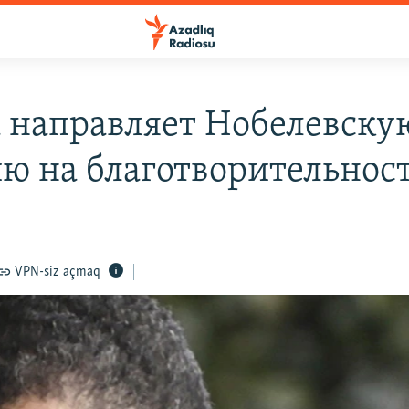
 направляет Нобелевску
ю на благотворительнос
VPN-siz açmaq