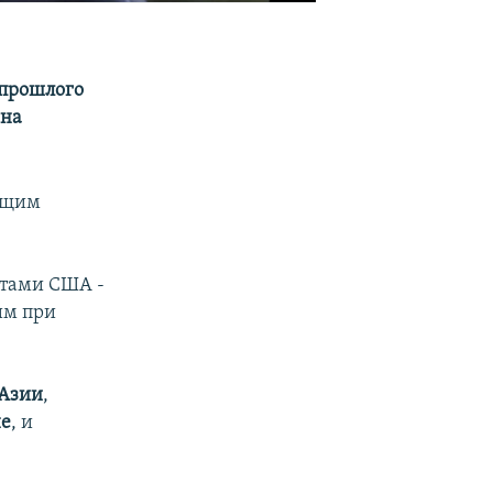
 прошлого
 на
ающим
нтами США -
им при
 Азии
,
не
, и