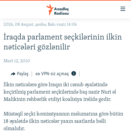
Keçid
linkləri
Əsas
2026, 08 Avqust, şənbə, Bakı vaxtı 14:06
məzmuna
GÜNDƏM
İraqda parlament seçkilərinin ilkin
qayıt
#İZAHLA
Əsas
nəticələri gözlənilir
KORRUPSIOMETR
naviqasiyaya
qayıt
Mart 12, 2010
#ƏSLINDƏ
Axtarışa
FƏRQƏ BAX
Paylaş
VPN-siz açmaq
keç
QANUNI DOĞRU
İlkin nəticələrə görə İraqın iki cənub əyalətində
keçirilmiş parlament seçkilərində baş nazir Nuri əl
ARAŞDIRMA
Malikinin rəhbərlik etdiyi koalisiya irəlidə gedir.
MULTIMEDIA
Müstəqil seçki komissiyasının məlumatına görə bütün
RADIO ARXIV
VIDEO
18 əyalətdə ilkin nəticələr yaxın saatlarda bəlli
HAQQIMIZDA
FOTOQALEREYA
OXU ZALI
olmalıdır.