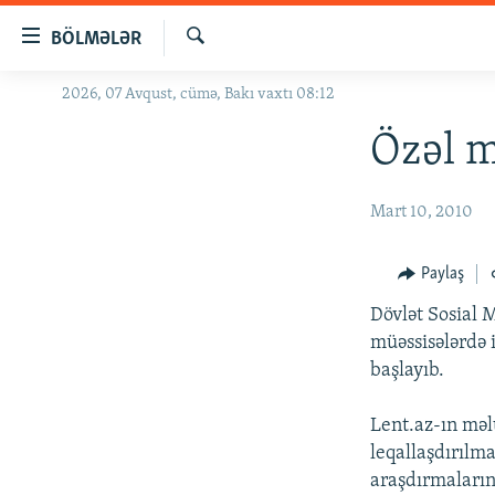
Keçid
BÖLMƏLƏR
linkləri
Axtar
Əsas
2026, 07 Avqust, cümə, Bakı vaxtı 08:12
GÜNDƏM
məzmuna
#İZAHLA
Özəl m
qayıt
Əsas
KORRUPSIOMETR
naviqasiyaya
Mart 10, 2010
#ƏSLINDƏ
qayıt
Axtarışa
FƏRQƏ BAX
Paylaş
keç
QANUNI DOĞRU
Dövlət Sosial M
ARAŞDIRMA
müəssisələrdə 
başlayıb.
MULTIMEDIA
RADIO ARXIV
VIDEO
Lent.az-ın məl
leqallaşdırılma
HAQQIMIZDA
FOTOQALEREYA
OXU ZALI
araşdırmaların 