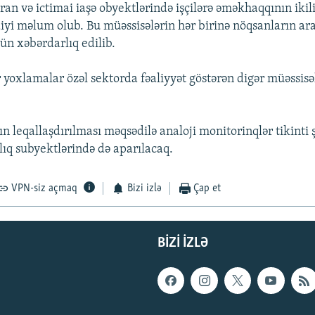
oran və ictimai iaşə obyektlərində işçilərə əməkhaqqının iki
diyi məlum olub. Bu müəssisələrin hər birinə nöqsanların a
ün xəbərdarlıq edilib.
 yoxlamalar özəl sektorda fəaliyyət göstərən digər müəssis
 leqallaşdırılması məqsədilə analoji monitorinqlər tikinti ş
lıq subyektlərində də aparılacaq.
VPN-siz açmaq
Bizi izlə
Çap et
BIZI IZLƏ