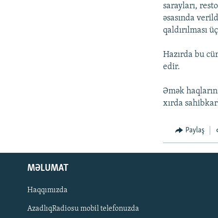
İNFOQRAFIKA
AZƏRBAYCAN ƏDƏBIYYATI KITABXANASI
MISSIYAMIZ
sarayları, rest
əsasında veril
KARIKATURA
İSLAM VƏ DEMOKRATIYA
PEŞƏ ETIKASI VƏ JURNALISTIKA
STANDARTLARIMIZ
qaldırılması üç
İZ - MƏDƏNIYYƏT PROQRAMI
MATERIALLARIMIZDAN ISTIFADƏ
Hazırda bu cür
AZADLIQRADIOSU MOBIL TELEFONUNUZDA
edir.
BIZIMLƏ ƏLAQƏ
Əmək haqlarının
XƏBƏR BÜLLETENLƏRIMIZ
xırda sahibkar
Paylaş
MƏLUMAT
Haqqımızda
AzadlıqRadiosu mobil telefonuzda