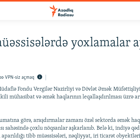
üəssisələrdə yoxlamalar ap
VPN-siz açmaq
üdafiə Fondu Vergilər Nazirliyi və Dövlət Əmək Müfəttişliyi 
ikili mühasibat və əmək haqlarının leqallaşdırılması üzrə a
umatına görə, araşdırmalar zamanı özəl sektorda əmək haq
sı sahəsində çoxlu nöqsanlar aşkarlanıb. Belə ki, indiyə qəd
aparıldığı tibb müəssisələri, nəqliyyat, iri ticarət obyektləri