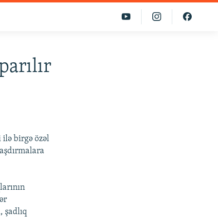
arılır
ilə birgə özəl
raşdırmalara
larının
ər
, şadlıq