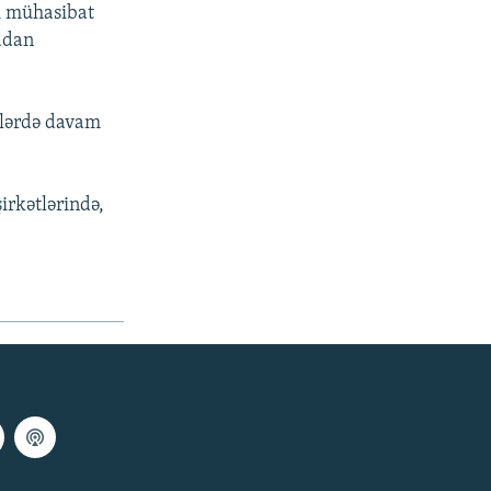
li mühasibat
radan
ələrdə davam
irkətlərində,