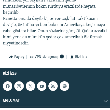
təhlükəsiz yer sayılan Pakistanın qəbilə
İNFOQRAFIKA
AZƏRBAYCAN ƏDƏBIYYATI KITABXANASI
MISSIYAMIZ
münasibətlərinin hökm sürdüyü ərazilərdə həyata
BIZI IZLƏ
keçirilib.
KARIKATURA
İSLAM VƏ DEMOKRATIYA
PEŞƏ ETIKASI VƏ JURNALISTIKA STANDARTLARIMIZ
Panetta onu da deyib ki, terror təşkilatı taktikasını
İZ - MƏDƏNIYYƏT PROQRAMI
MATERIALLARIMIZDAN ISTIFADƏ
dəyişib, öz intiharçı bombalarını Amerikaya keçirməyə
cəhd göstərə bilər. Onun sözlərinə görə, Əl-Qaidə əvvəlki
AZADLIQRADIOSU MOBIL TELEFONUNUZDA
RFE/RL-in bütün saytları
kimi yenə də mümkün qədər çox amerikalı öldürmək
BIZIMLƏ ƏLAQƏ
niyyətindədir.
XƏBƏR BÜLLETENLƏRIMIZ
Paylaş
VPN-siz açmaq
Bizi izlə
BIZI IZLƏ
MƏLUMAT