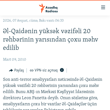
Keçid
linkləri
Əsas
2026, 07 Avqust, cümə, Bakı vaxtı 06:33
məzmuna
GÜNDƏM
Əl-Qaidənin yüksək vəzifəli 20
qayıt
#İZAHLA
Əsas
rəhbərinin yarısından çoxu məhv
KORRUPSIOMETR
naviqasiyaya
edilib
qayıt
#ƏSLINDƏ
Axtarışa
Mart 09, 2010
FƏRQƏ BAX
keç
QANUNI DOĞRU
Paylaş
VPN-siz açmaq
ARAŞDIRMA
Son anti-terror əməliyyatları nəticəsində Əl-Qaidənin
yüksək vəzifəli 20 rəhbərinin yarısından çoxu məhv
MULTIMEDIA
edilib. Bunu ABŞ-ın Mərkəzi Kəşfiyyat İdarəsinin
RADIO ARXIV
VIDEO
direktoru Leon Panetta deyib. Onun sözlərinə görə,
əməliyyatların çoxu bir vaxtlar Əl-Qaidəçilər üçün
HAQQIMIZDA
FOTOQALEREYA
OXU ZALI