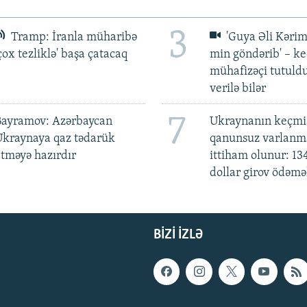
3
Tramp: İranla müharibə
'Guya Əli Kərim
çox tezliklə' başa çatacaq
min göndərib' – k
mühafizəçi tutuld
verilə bilər
7
Bayramov: Azərbaycan
Ukraynanın keçmiş
Ukraynaya qaz tədarük
qanunsuz varlan
tməyə hazırdır
ittiham olunur: 13
dollar girov ödəmə
BIZI IZLƏ