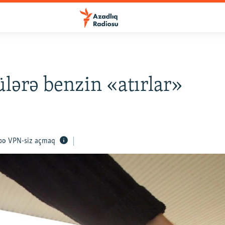
lərə benzin «atırlar»
VPN-siz açmaq