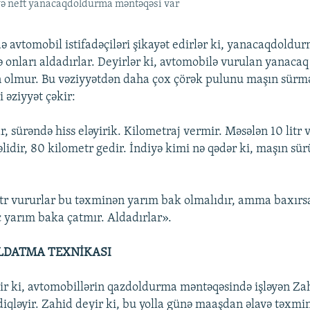
və neft yanacaqdoldurma məntəqəsi var
ə avtomobil istifadəçiləri şikayət edirlər ki, yanacaqdoldu
 onları aldadırlar. Deyirlər ki, avtomobilə vurulan yanacaq
 olmur. Bu vəziyyətdən daha çox çörək pulunu maşın sürm
i əziyyət çəkir:
, sürəndə hiss eləyirik. Kilometraj vermir. Məsələn 10 litr
lidir, 80 kilometr gedir. İndiyə kimi nə qədər ki, maşın sür
itr vururlar bu təxminən yarım bak olmalıdır, amma baxır
 yarım baka çatmır. Aldadırlar».
LDATMA TEXNİKASI
 ki, avtomobillərin qazdoldurma məntəqəsində işləyən Zahi
sdiqləyir. Zahid deyir ki, bu yolla günə maaşdan əlavə təxm