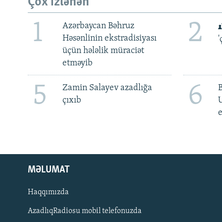
Çox izlənən
1
2
Azərbaycan Bəhruz
Həsənlinin ekstradisiyası
'
üçün hələlik müraciət
etməyib
5
6
Zamin Salayev azadlığa
çıxıb
e
MƏLUMAT
Haqqımızda
AzadlıqRadiosu mobil telefonuzda