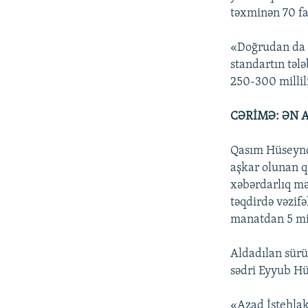
təxminən 70 fa
«Doğrudan da d
standartın tələ
250-300 millili
CƏRİMƏ: ƏN 
Qasım Hüseynov
aşkar olunan q
xəbərdarlıq mək
təqdirdə vəzif
manatdan 5 mi
Aldadılan sürüc
sədri Eyyub H
«Azad İstehlak