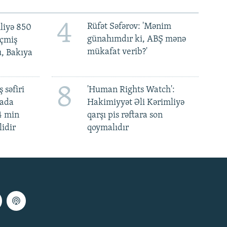
4
Rüfət Səfərov: 'Mənim
liyə 850
günahımdır ki, ABŞ mənə
eçmiş
mükafat verib?'
u, Bakıya
8
 səfiri
'Human Rights Watch':
mada
Hakimiyyət Əli Kərimliyə
4 min
qarşı pis rəftara son
lidir
qoymalıdır