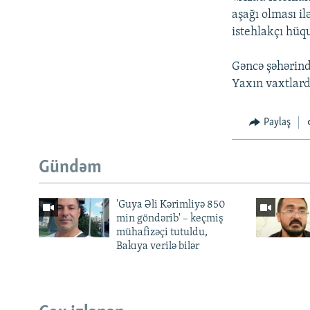
aşağı olması il
istehlakçı hüq
Gəncə şəhərind
Yaxın vaxtlard
Paylaş
Gündəm
'Guya Əli Kərimliyə 850
min göndərib' – keçmiş
mühafizəçi tutuldu,
Bakıya verilə bilər