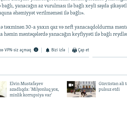
ə bağlı, yanacağın az vurulması ilə bağlı xeyli sayda şikayətl
uquna əhəmiyyət verilməməsi ilə bağlı».
ə təxminən 30-a yaxın qaz və neft yanacaqdoldurma məntə
a həmin məntəqələrdə yanacağın keyfiyyəti ilə bağlı reydlə
VPN-siz açmaq
Bizi izlə
Çap et
Elvin Mustafayev
Gürcüstan ali t
azadlıqda: 'Milyonluq yox,
pulsuz etdi
minlik korrupsiya var'