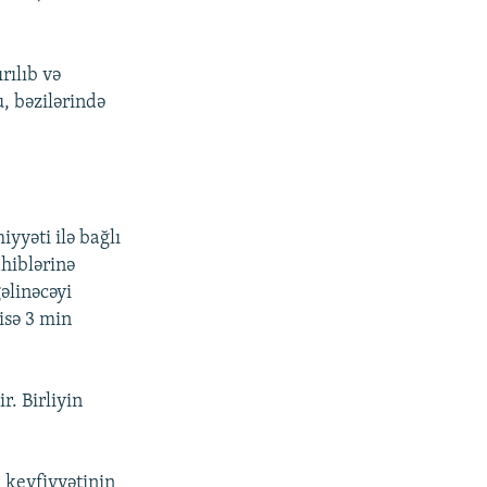
rılıb və
u, bəzilərində
yəti ilə bağlı
hiblərinə
əlinəcəyi
isə 3 min
r. Birliyin
 keyfiyyətinin