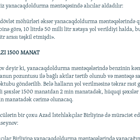
iz yanacaqdoldurma məntəqəsində alıcılar aldadılır:
övlət möhürləri əksər yanacaqdoldurma məntəqələrində qı
binə görə, 10 litrdə 50 milli litr xətaya yol verildiyi halda, b
tr arası təşkil etmişdi».
AZI 1500 MANAT
 deyir ki, yanacaqdoldurma məntəqələrində benzinin kəmiy
anun pozuntusu ilə bağlı aktlar tərtib olunub və məntəqə sa
tubu göndərilib. Belə halların yol verilməsinə təkrar rast g
əli şəxslər 1500 manatdan 2 min manatadək, hüquqi şəxslər 
n manatadək cərimə olunacaq.
ülərin bir çoxu Azad İstehlakçılar Birliyinə də müraciət edi
üseynov:
çılar Birliyinə yanacaqdoldurma məntəqələrində yanacağın