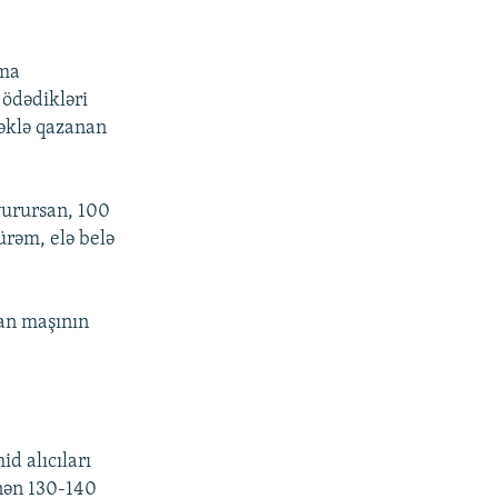
rma
 ödədikləri
əklə qazanan
 vurursan, 100
ürəm, elə belə
san maşının
d alıcıları
inən 130-140