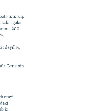
bətə tuturuq.
bizdən gələn
, amma 200
r».
t deyillər,
mür. Benzinin
lı ərazi
ndəki
b ki,