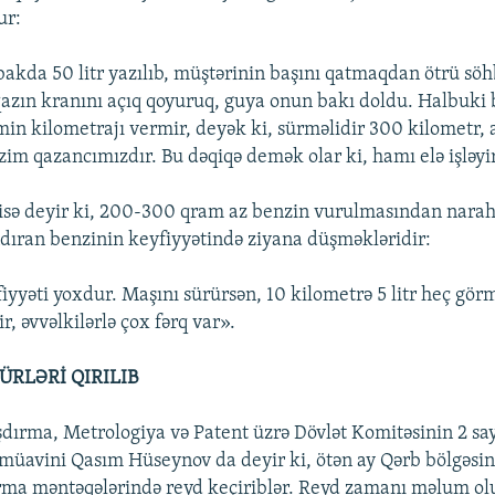
ur:
 bakda 50 litr yazılıb, müştərinin başını qatmaqdan ötrü söh
azın kranını açıq qoyuruq, guya onun bakı doldu. Halbuki 
min kilometrajı vermir, deyək ki, sürməlidir 300 kilometr
zim qazancımızdır. Bu dəqiqə demək olar ki, hamı elə işləyi
 isə deyir ki, 200-300 qram az benzin vurulmasından naraha
ndıran benzinin keyfiyyətində ziyana düşməkləridir:
iyyəti yoxdur. Maşını sürürsən, 10 kilometrə 5 litr heç gör
ir, əvvəlkilərlə çox fərq var».
RLƏRİ QIRILIB
şdırma, Metrologiya və Patent üzrə Dövlət Komitəsinin 2 say
s müavini Qasım Hüseynov da deyir ki, ötən ay Qərb bölgəsi
ma məntəqələrində reyd keçiriblər. Reyd zamanı məlum olu