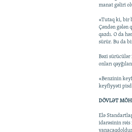
manat gəliri ol
«Tutaq ki, bir
Çəndən gələn q
qazdı. O da hə
sürür. Bu da bi
Bəzi sürücülər
onları qayğıla
«Benzinin keyf
keyfiyyəti pisd
DÖVLƏT MÖHÜ
Elə Standartla
idarəsinin rəi
yanacaqdoldur