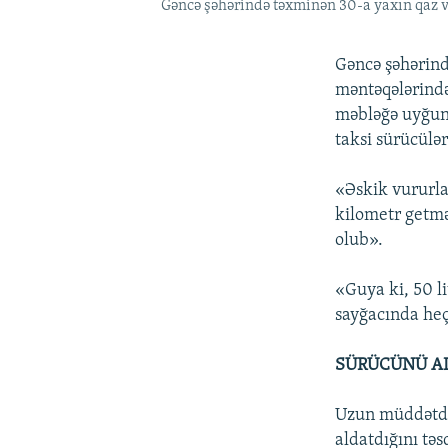
Gəncə şəhərində təxminən 30-a yaxın qaz 
Gəncə şəhərind
məntəqələrində
məbləğə uyğun
taksi sürücülər
«Əskik vururlar
kilometr getmə
olub».
«Guya ki, 50 l
sayğacında heç
SÜRÜCÜNÜ A
Uzun müddətdir
aldatdığını tə