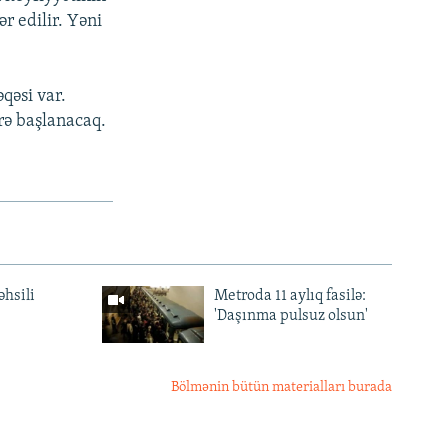
ər edilir. Yəni
qəsi var.
rə başlanacaq.
əhsili
Metroda 11 aylıq fasilə:
'Daşınma pulsuz olsun'
Bölmənin bütün materialları burada