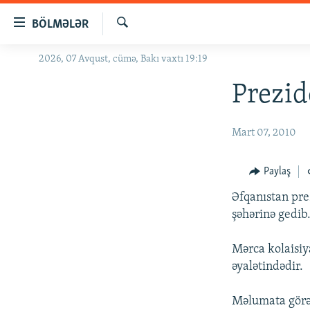
Keçid
BÖLMƏLƏR
linkləri
Axtar
Əsas
2026, 07 Avqust, cümə, Bakı vaxtı 19:19
GÜNDƏM
məzmuna
#İZAHLA
Prezid
qayıt
Əsas
KORRUPSIOMETR
naviqasiyaya
Mart 07, 2010
#ƏSLINDƏ
qayıt
Axtarışa
FƏRQƏ BAX
Paylaş
keç
QANUNI DOĞRU
Əfqanıstan pre
ARAŞDIRMA
şəhərinə gedib
MULTIMEDIA
Mərca kolaisiy
RADIO ARXIV
VIDEO
əyalətindədir.
HAQQIMIZDA
FOTOQALEREYA
OXU ZALI
Məlumata görə 