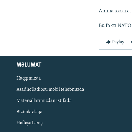
İNFOQRAFIKA
AZƏRBAYCAN ƏDƏBIYYATI KITABXANASI
MISSIYAMIZ
Amma xəsarət 
KARIKATURA
İSLAM VƏ DEMOKRATIYA
PEŞƏ ETIKASI VƏ JURNALISTIKA
STANDARTLARIMIZ
İZ - MƏDƏNIYYƏT PROQRAMI
Bu faktı NATO-
MATERIALLARIMIZDAN ISTIFADƏ
AZADLIQRADIOSU MOBIL TELEFONUNUZDA
Paylaş
BIZIMLƏ ƏLAQƏ
XƏBƏR BÜLLETENLƏRIMIZ
MƏLUMAT
Haqqımızda
AzadlıqRadiosu mobil telefonuzda
Materiallarımızdan istifadə
Bizimlə əlaqə
Həftəyə baxış
BIZI IZLƏ