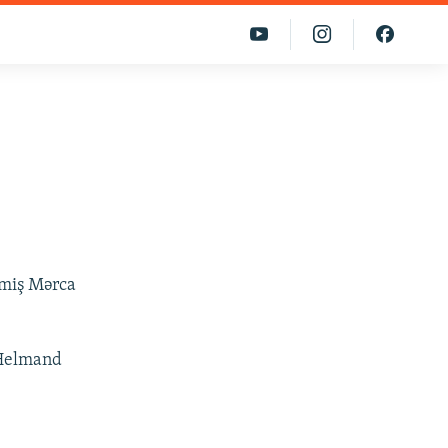
nmiş Mərca
 Helmand