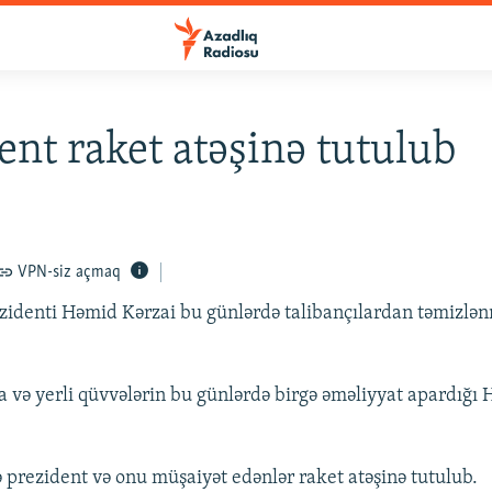
ent raket atəşinə tutulub
VPN-siz açmaq
zidenti Həmid Kərzai bu günlərdə talibançılardan təmizlə
.
a və yerli qüvvələrin bu günlərdə birgə əməliyyat apardığı
prezident və onu müşaiyət edənlər raket atəşinə tutulub.