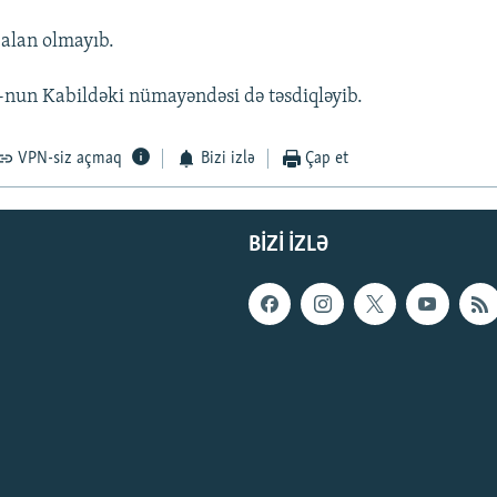
alan olmayıb.
nun Kabildəki nümayəndəsi də təsdiqləyib.
VPN-siz açmaq
Bizi izlə
Çap et
BIZI IZLƏ