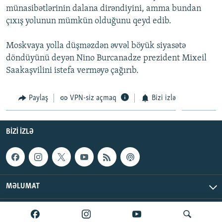
münasibətlərinin dalana dirəndiyini, amma bundan
İNFOQRAFIKA
AZƏRBAYCAN ƏDƏBIYYATI KITABXANASI
MISSIYAMIZ
BIZI IZLƏ
çıxış yolunun mümkün olduğunu qeyd edib.
KARIKATURA
İSLAM VƏ DEMOKRATIYA
PEŞƏ ETIKASI VƏ JURNALISTIKA STANDARTLARIMIZ
Moskvaya yolla düşməzdən əvvəl böyük siyasətə
İZ - MƏDƏNIYYƏT PROQRAMI
MATERIALLARIMIZDAN ISTIFADƏ
döndüyünü deyən Nino Burcanadze prezident Mixeil
AZADLIQRADIOSU MOBIL TELEFONUNUZDA
RFE/RL-in bütün saytları
Saakaşvilini istefa verməyə çağırıb.
BIZIMLƏ ƏLAQƏ
Paylaş
VPN-siz açmaq
Bizi izlə
XƏBƏR BÜLLETENLƏRIMIZ
BIZI IZLƏ
MƏLUMAT
AzadlıqRadiosu © 2026 Inc. | Bütün hüquqlar qorunur