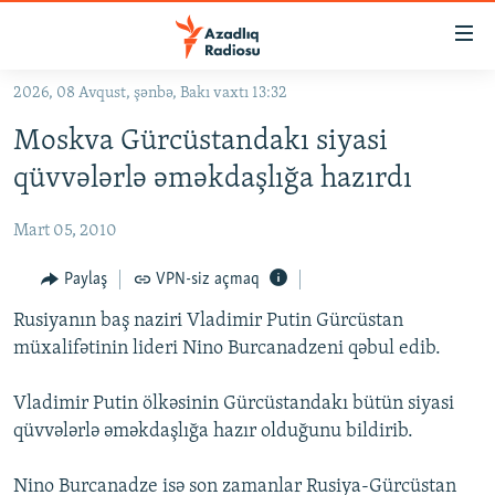
Keçid
linkləri
Əsas
2026, 08 Avqust, şənbə, Bakı vaxtı 13:32
məzmuna
GÜNDƏM
Moskva Gürcüstandakı siyasi
qayıt
#İZAHLA
Əsas
qüvvələrlə əməkdaşlığa hazırdı
KORRUPSIOMETR
naviqasiyaya
qayıt
Mart 05, 2010
#ƏSLINDƏ
Axtarışa
FƏRQƏ BAX
Paylaş
VPN-siz açmaq
keç
QANUNI DOĞRU
Rusiyanın baş naziri Vladimir Putin Gürcüstan
müxalifətinin lideri Nino Burcanadzeni qəbul edib.
ARAŞDIRMA
MULTIMEDIA
Vladimir Putin ölkəsinin Gürcüstandakı bütün siyasi
qüvvələrlə əməkdaşlığa hazır olduğunu bildirib.
RADIO ARXIV
VIDEO
HAQQIMIZDA
FOTOQALEREYA
OXU ZALI
Nino Burcanadze isə son zamanlar Rusiya-Gürcüstan