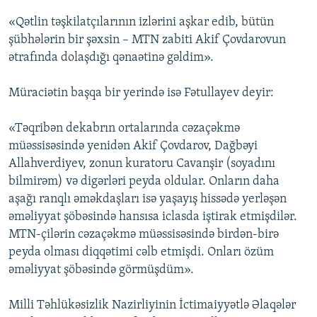
«Qətlin təşkilatçılarının izlərini aşkar edib, bütün
şübhələrin bir şəxsin – MTN zabiti Akif Çovdarovun
ətrafında dolaşdığı qənaətinə gəldim».
Müraciətin başqa bir yerində isə Fətullayev deyir:
«Təqribən dekabrın ortalarında cəzaçəkmə
müəssisəsində yenidən Akif Çovdarov, Dağbəyi
Allahverdiyev, zonun kuratoru Cavanşir (soyadını
bilmirəm) və digərləri peyda oldular. Onların daha
aşağı ranqlı əməkdaşları isə yaşayış hissədə yerləşən
əməliyyat şöbəsində hansısa iclasda iştirak etmişdilər.
MTN-çilərin cəzaçəkmə müəssisəsində birdən-birə
peyda olması diqqətimi cəlb etmişdi. Onları özüm
əməliyyat şöbəsində görmüşdüm».
Milli Təhlükəsizlik Nazirliyinin İctimaiyyətlə Əlaqələr