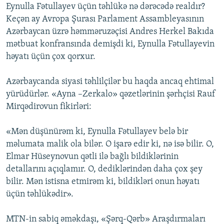
Eynulla Fətullayev üçün təhlükə nə dərəcədə realdır?
Keçən ay Avropa Şurası Parlament Assambleyasının
Azərbaycan üzrə həmməruzəçisi Andres Herkel Bakıda
mətbuat konfransında demişdi ki, Eynulla Fətullayevin
həyatı üçün çox qorxur.
Azərbaycanda siyasi təhlilçilər bu haqda ancaq ehtimal
yürüdürlər. «Ayna –Zerkalo» qəzetlərinin şərhçisi Rauf
Mirqədirovun fikirləri:
«Mən düşünürəm ki, Eynulla Fətullayev belə bir
məlumata malik ola bilər. O işarə edir ki, nə isə bilir. O,
Elmar Hüseynovun qətli ilə bağlı bildiklərinin
detallarını açıqlamır. O, dediklərindən daha çox şey
bilir. Mən istisna etmirəm ki, bildikləri onun həyatı
üçün təhlükədir».
MTN-in sabiq əməkdaşı, «Şərq-Qərb» Araşdırmaları