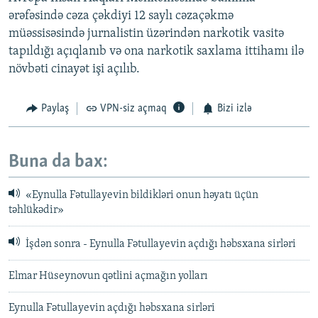
ərəfəsində cəza çəkdiyi 12 saylı cəzaçəkmə
müəssisəsində jurnalistin üzərindən narkotik vasitə
tapıldığı açıqlanıb və ona narkotik saxlama ittihamı ilə
növbəti cinayət işi açılıb.
Paylaş
VPN-siz açmaq
Bizi izlə
Buna da bax:
«Eynulla Fətullayevin bildikləri onun həyatı üçün
təhlükədir»
İşdən sonra - Eynulla Fətullayevin açdığı həbsxana sirləri
Elmar Hüseynovun qətlini açmağın yolları
Eynulla Fətullayevin açdığı həbsxana sirləri