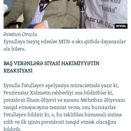
Ərəstun Oruclu
Eynullaya təzyiq edənlər MTN-ə əks qütbdə dayananlar
ola bilər».
BAŞ VERƏNLƏRƏ SİYASİ HAKİMİYYƏTİN
REAKSİYASI
Eynulla Fətullayev apelyasiya müraciətində yazır ki,
Penitensiar Xidmətin rəhbərliyi ona bildiriblər ki,
prezident İlham Əliyevi və xanımı Mehriban Əliyevanı
tənqid etməyəcəyinə təminat versə, onu buraxarlar.
Fətullayev bildirir ki, o, bu təklifdən birmənalı imtina
edib və ilk işinin prezidenti tənqid etmək olacağını
bildirib.