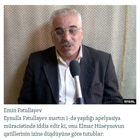
Emin Fətullayev
Eynulla Fətullayev martın 1-də yaydığı apelyasiya
müraciətində iddia edir ki, onu Elmar Hüseynovun
qatillərinin izinə düşdüyünə görə tutublar: