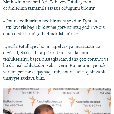
Mərkəzinin rəhbəri Arif Babayev Fətullayevin
dediklərinin tamamilə əsassız olduğunu bildirir.
«Onun dediklərinin heç bir əsası yoxdur. Eynulla
Fətullayevlə bağlı bildiyimə görə istintaq gedir və biz
onun dediklərini şərh etmək istəmirik».
Eynulla Fətullayev həmin apelyasiya müraciətində
deyir ki, Bakı İstintaq Təcridxanasında onun
təhlükəsizliyi başqa dustaqlardan daha çox qorunur və
bu da real təhlükədən xəbər verir. Kameranın yemək
verilən pəncərəsi qaynaqlanıb, onunla ancaq bir zabit
ünsiyyət saxlaya bilir.