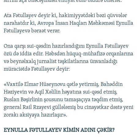
sirrini aça biləcəyindən ehtiyat edib öldürə bilərlər.
Ata Fətullayev deyir ki, hakimiyyətdəki bəzi qüvvələr
narahatdır ki, Avropa İnsan Haqları Məhkəməsi Eynulla
Fətullayevə bəraət verər.
Ona qarşı sui-qəsdin hazırlandığını Eynulla Fətullayev
özü də iddia edir. Həbsdən hüquq-mühafizə orqanlarına
və beynəlxalq jurnalist təşkilatlarına ünvanladığı
müraciətdə Fətullayev deyir:
«Vaxtilə Elmar Hüseynovu qətlə yetirmiş, Bahəddin
Həziyevin və Aqil Xəlilin həyatına sui-qəsd etmiş,
Ruslan Bəşirlinin şousunu tamaşaçıya təqdim etmiş,
general Rail Rzayevi güllələmiş bu cinayətkar dəstə yeni
zorakı aksiyaya hazırlaşır».
EYNULLA FƏTULLAYEV KİMİN ADINI ÇƏKİR?