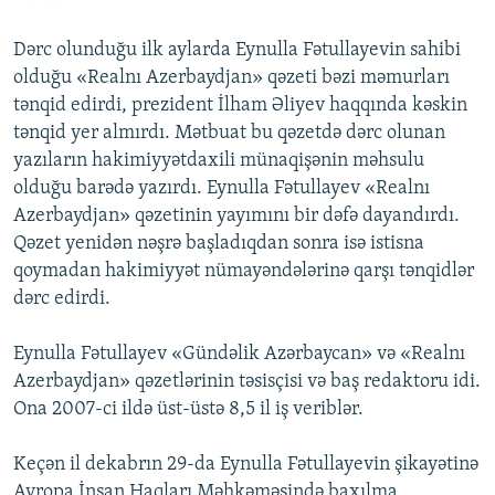
Dərc olunduğu ilk aylarda Eynulla Fətullayevin sahibi
olduğu «Realnı Azerbaydjan» qəzeti bəzi məmurları
tənqid edirdi, prezident İlham Əliyev haqqında kəskin
tənqid yer almırdı. Mətbuat bu qəzetdə dərc olunan
yazıların hakimiyyətdaxili münaqişənin məhsulu
olduğu barədə yazırdı. Eynulla Fətullayev «Realnı
Azerbaydjan» qəzetinin yayımını bir dəfə dayandırdı.
Qəzet yenidən nəşrə başladıqdan sonra isə istisna
qoymadan hakimiyyət nümayəndələrinə qarşı tənqidlər
dərc edirdi.
Eynulla Fətullayev «Gündəlik Azərbaycan» və «Realnı
Azerbaydjan» qəzetlərinin təsisçisi və baş redaktoru idi.
Ona 2007-ci ildə üst-üstə 8,5 il iş veriblər.
Keçən il dekabrın 29-da Eynulla Fətullayevin şikayətinə
Avropa İnsan Haqları Məhkəməsində baxılma