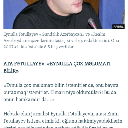
İNFOQRAFIKA
AZƏRBAYCAN ƏDƏBIYYATI KITABXANASI
MISSIYAMIZ
BIZI IZLƏ
KARIKATURA
İSLAM VƏ DEMOKRATIYA
PEŞƏ ETIKASI VƏ JURNALISTIKA STANDARTLARIMIZ
İZ - MƏDƏNIYYƏT PROQRAMI
MATERIALLARIMIZDAN ISTIFADƏ
Eynulla Fətullayev «Gündəlik Azərbaycan» və «Realnı
AZADLIQRADIOSU MOBIL TELEFONUNUZDA
RFE/RL-in bütün saytları
Azerbaydjan» qəzetlərinin təsisçisi və baş redaktoru idi. Ona
BIZIMLƏ ƏLAQƏ
2007-ci ildə üst-üstə 8.5 il iş veriblər
XƏBƏR BÜLLETENLƏRIMIZ
ATA FƏTULLAYEV: «EYNULLA ÇOX MƏLUMATI
BİLİR»
«Eynulla çox məlumatı bilir, istəmirlər də, onu bayıra
buraxmaq istəmirlər. Elmarı niyə öldürdülər?! Bu da
onun həmkarıdır da...»
Həbsdə olan jurnalist Eynulla Fətullayevin atası Emin
Fətullayev istisna etmir ki, oğlunu hakimiyyətdəkilərin