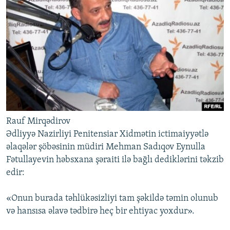
Rauf Mirqədirov
Ədliyyə Nazirliyi Penitensiar Xidmətin ictimaiyyətlə
əlaqələr şöbəsinin müdiri Mehman Sadıqov Eynulla
Fətullayevin həbsxana şəraiti ilə bağlı dediklərini təkzib
edir:
«Onun burada təhlükəsizliyi tam şəkildə təmin olunub
və hansısa əlavə tədbirə heç bir ehtiyac yoxdur».