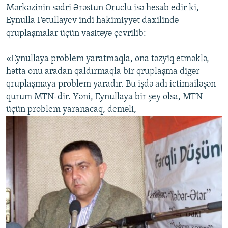
Mərkəzinin sədri Ərəstun Oruclu isə hesab edir ki,
Eynulla Fətullayev indi hakimiyyət daxilində
qruplaşmalar üçün vasitəyə çevrilib:
«Eynullaya problem yaratmaqla, ona təzyiq etməklə,
hətta onu aradan qaldırmaqla bir qruplaşma digər
qruplaşmaya problem yaradır. Bu işdə adı ictimailəşən
qurum MTN-dir. Yəni, Eynullaya bir şey olsa, MTN
üçün problem yaranacaq, deməli,