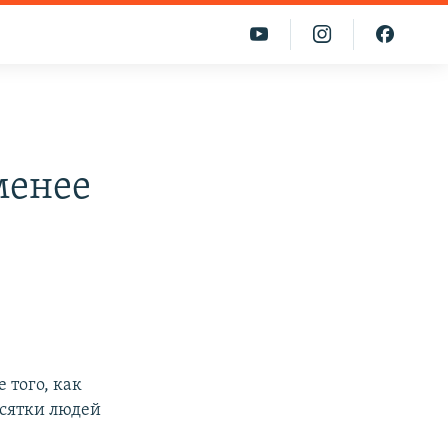
менее
 того, как
есятки людей