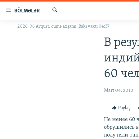
Keçid
BÖLMƏLƏR
linkləri
Axtar
Əsas
2026, 06 Avqust, cümə axşamı, Bakı vaxtı 04:37
GÜNDƏM
məzmuna
#İZAHLA
В рез
qayıt
Əsas
KORRUPSIOMETR
индий
naviqasiyaya
#ƏSLINDƏ
qayıt
60 че
Axtarışa
FƏRQƏ BAX
keç
QANUNI DOĞRU
Mart 04, 2010
ARAŞDIRMA
MULTIMEDIA
Paylaş
RADIO ARXIV
VIDEO
Не менее 60 
обрушились в
HAQQIMIZDA
FOTOQALEREYA
OXU ZALI
получили ран