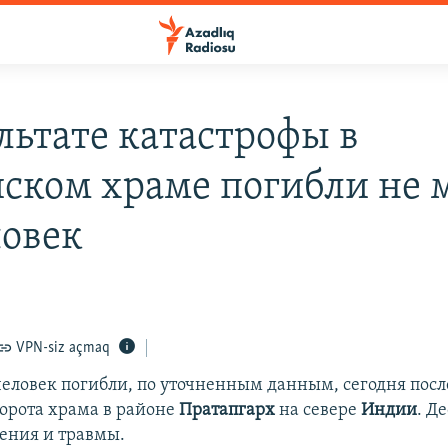
ультате катастрофы в
ском храме погибли не 
ловек
VPN-siz açmaq
человек погибли, по уточненным данным, сегодня после
орота храма в районе
Пратапгарх
на севере
Индии
. Д
ения и травмы.