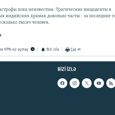
строфы пока неизвестны. Трагические инциденты в
х индийских храмах довольно часты - за последние г
есколько тысяч человек.
а
VPN-siz açmaq
Bizi izlə
Çap et
BIZI IZLƏ