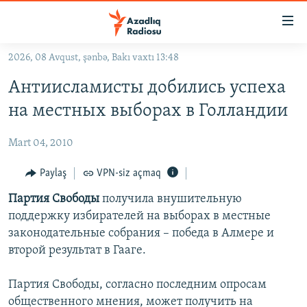
Keçid
linkləri
Əsas
2026, 08 Avqust, şənbə, Bakı vaxtı 13:48
məzmuna
GÜNDƏM
Антиисламисты добились успеха
qayıt
#İZAHLA
Əsas
на местных выборах в Голландии
KORRUPSIOMETR
naviqasiyaya
qayıt
Mart 04, 2010
#ƏSLINDƏ
Axtarışa
FƏRQƏ BAX
Paylaş
VPN-siz açmaq
keç
QANUNI DOĞRU
Партия Свободы
получила внушительную
поддержку избирателей на выборах в местные
ARAŞDIRMA
законодательные собрания – победа в Алмере и
MULTIMEDIA
второй результат в Гааге.
RADIO ARXIV
VIDEO
Партия Свободы, согласно последним опросам
HAQQIMIZDA
FOTOQALEREYA
OXU ZALI
общественного мнения, может получить на