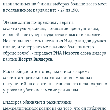
назначенных на 9 июня выборах больше всего мест
İNFOQRAFIKA
AZƏRBAYCAN ƏDƏBIYYATI KITABXANASI
MISSIYAMIZ
BIZI IZLƏ
в голландском парламенте - 27 из 150.
KARIKATURA
İSLAM VƏ DEMOKRATIYA
PEŞƏ ETIKASI VƏ JURNALISTIKA STANDARTLARIMIZ
"Левые элиты по-прежнему верят в
İZ - MƏDƏNIYYƏT PROQRAMI
MATERIALLARIMIZDAN ISTIFADƏ
мультикультурализм, потакание преступникам,
AZADLIQRADIOSU MOBIL TELEFONUNUZDA
RFE/RL-in bütün saytları
европейское супергосударство и высокие налоги.
BIZIMLƏ ƏLAQƏ
Но остальная часть населения Нидерландов думает
иначе, и теперь это молчаливое большинство
XƏBƏR BÜLLETENLƏRIMIZ
обрело голос", - передает
РИА
Новости
слова лидера
партии
Хеерта Вилдерса
.
Как сообщает агентство, политика во время
митинга тщательно охраняли от возможных
покушений на его жизнь, так как его неоднократно
угрожали убить исламские радикалы.
Вилдерса обвиняют в разжигании
межрелигиозной розни из-за того, что он публично