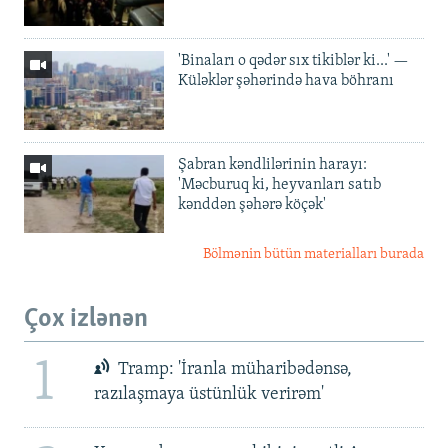
'Binaları o qədər sıx tikiblər ki...' —
Küləklər şəhərində hava böhranı
Şabran kəndlilərinin harayı:
'Məcburuq ki, heyvanları satıb
kənddən şəhərə köçək'
Bölmənin bütün materialları burada
Çox izlənən
1
Tramp: 'İranla müharibədənsə,
razılaşmaya üstünlük verirəm'