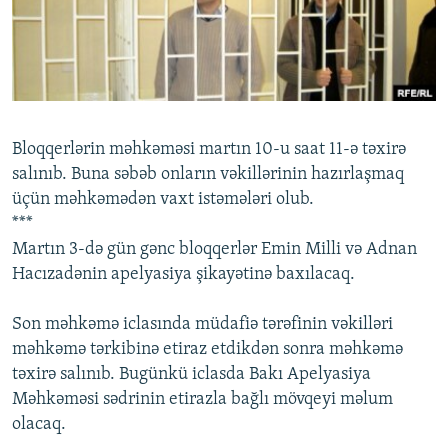
İNFOQRAFIKA
AZƏRBAYCAN ƏDƏBIYYATI KITABXANASI
MISSIYAMIZ
BIZI IZLƏ
KARIKATURA
İSLAM VƏ DEMOKRATIYA
PEŞƏ ETIKASI VƏ JURNALISTIKA STANDARTLARIMIZ
İZ - MƏDƏNIYYƏT PROQRAMI
MATERIALLARIMIZDAN ISTIFADƏ
AZADLIQRADIOSU MOBIL TELEFONUNUZDA
RFE/RL-in bütün saytları
Bloqqerlərin məhkəməsi martın 10-u saat 11-ə təxirə
BIZIMLƏ ƏLAQƏ
salınıb. Buna səbəb onların vəkillərinin hazırlaşmaq
üçün məhkəmədən vaxt istəmələri olub.
XƏBƏR BÜLLETENLƏRIMIZ
***
Martın 3-də gün gənc bloqqerlər Emin Milli və Adnan
Hacızadənin apelyasiya şikayətinə baxılacaq.
Son məhkəmə iclasında müdafiə tərəfinin vəkilləri
məhkəmə tərkibinə etiraz etdikdən sonra məhkəmə
təxirə salınıb. Bugünkü iclasda Bakı Apelyasiya
Məhkəməsi sədrinin etirazla bağlı mövqeyi məlum
olacaq.