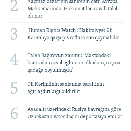
2
Xaçmaz bazarının sahibinin qətli Avropa
Məhkəməsində: Hökumətdən cavab tələb
olunur
3
'Human Rights Watch': Hakimiyyət Əli
Kərimliyə qarşı pis rəftara son qoymalıdır
4
Taleh Bağırovun xanımı: 'Məktəbdəki
hadisədən əvvəl oğlumun ölkədən çıxışına
qadağa qoyulmuşdu'
5
Əli Kərimlinin saxlanma şəraitinin
ağırlaşdırıldığı bildirilir
6
Ayaqaltı üzərindəki Rusiya bayrağına görə
Özbəkistan vətəndaşını deportasiya etdilər