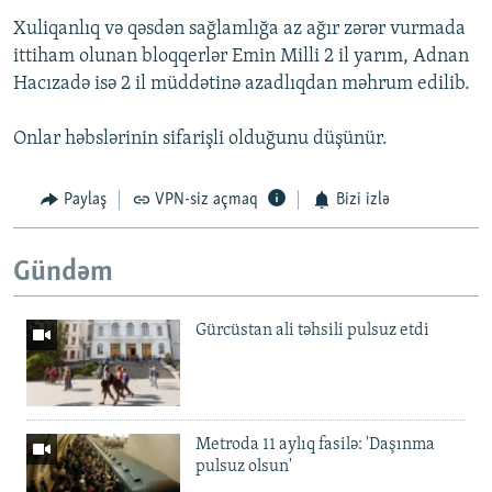
Xuliqanlıq və qəsdən sağlamlığa az ağır zərər vurmada
ittiham olunan bloqqerlər Emin Milli 2 il yarım, Adnan
Hacızadə isə 2 il müddətinə azadlıqdan məhrum edilib.
Onlar həbslərinin sifarişli olduğunu düşünür.
Paylaş
VPN-siz açmaq
Bizi izlə
Gündəm
Gürcüstan ali təhsili pulsuz etdi
Metroda 11 aylıq fasilə: 'Daşınma
pulsuz olsun'