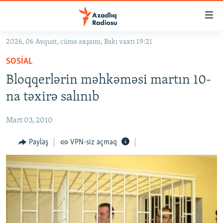
Keçid
linkləri
Əsas
2026, 06 Avqust, cümə axşamı, Bakı vaxtı 19:21
məzmuna
GÜNDƏM
SOSIAL
qayıt
#İZAHLA
Əsas
Bloqqerlərin məhkəməsi martın 10-
KORRUPSIOMETR
naviqasiyaya
na təxirə salınıb
qayıt
#ƏSLINDƏ
Axtarışa
Mart 03, 2010
FƏRQƏ BAX
keç
QANUNI DOĞRU
Paylaş
VPN-siz açmaq
ARAŞDIRMA
MULTIMEDIA
RADIO ARXIV
VIDEO
HAQQIMIZDA
FOTOQALEREYA
OXU ZALI