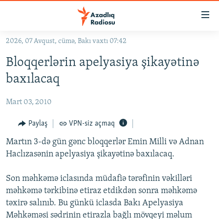
Keçid
linkləri
Əsas
2026, 07 Avqust, cümə, Bakı vaxtı 07:42
məzmuna
GÜNDƏM
Bloqqerlərin apelyasiya şikayətinə
qayıt
#İZAHLA
Əsas
baxılacaq
KORRUPSIOMETR
naviqasiyaya
qayıt
Mart 03, 2010
#ƏSLINDƏ
Axtarışa
FƏRQƏ BAX
Paylaş
VPN-siz açmaq
keç
QANUNI DOĞRU
Martın 3-də gün gənc bloqqerlər Emin Milli və Adnan
Haclızasənin apelyasiya şikayətinə baxılacaq.
ARAŞDIRMA
MULTIMEDIA
Son məhkəmə iclasında müdafiə tərəfinin vəkilləri
məhkəmə tərkibinə etiraz etdikdən sonra məhkəmə
RADIO ARXIV
VIDEO
təxirə salınıb. Bu günkü iclasda Bakı Apelyasiya
HAQQIMIZDA
FOTOQALEREYA
OXU ZALI
Məhkəməsi sədrinin etirazla bağlı mövqeyi məlum