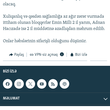
olacaq.
İNFOQRAFIKA
AZƏRBAYCAN ƏDƏBIYYATI KITABXANASI
MISSIYAMIZ
BIZI IZLƏ
KARIKATURA
İSLAM VƏ DEMOKRATIYA
PEŞƏ ETIKASI VƏ JURNALISTIKA STANDARTLARIMIZ
Xuliqanlıq və qəsdən sağlamlığa az ağır zərər vurmada
ittiham olunan bloqqerlər Emin Milli 2 il yarım, Adnan
İZ - MƏDƏNIYYƏT PROQRAMI
MATERIALLARIMIZDAN ISTIFADƏ
Hacızadə isə 2 il müddətinə azadlıqdan məhrum edilib.
AZADLIQRADIOSU MOBIL TELEFONUNUZDA
RFE/RL-in bütün saytları
BIZIMLƏ ƏLAQƏ
Onlar həbslərinin sifarişli olduğunu düşünür.
XƏBƏR BÜLLETENLƏRIMIZ
Paylaş
VPN-siz açmaq
Bizi izlə
BIZI IZLƏ
MƏLUMAT