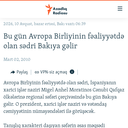
Keçid
linkləri
Əsas
2026, 10 Avqust, bazar ertəsi, Bakı vaxtı 06:39
məzmuna
GÜNDƏM
Bu gün Avropa Birliyinin fəaliyyətdə
qayıt
#İZAHLA
Əsas
olan sədri Bakıya gəlir
KORRUPSIOMETR
naviqasiyaya
qayıt
Mart 02, 2010
#ƏSLINDƏ
Axtarışa
FƏRQƏ BAX
Paylaş
VPN-siz açmaq
keç
QANUNI DOĞRU
Avropa Birliyinin fəaliyyətdə olan sədri, İspaniyanın
xarici işlər naziri Migel Anhel Moratinos Cənubi Qafqaz
ARAŞDIRMA
ölkələrinə regional səfəri çərçivəsində bu gün Bakıya
MULTIMEDIA
gəlir. O prezident, xarici işlər naziri və vətəndaş
cəmiyyətinin nümayəndələri ilə görüşəcək.
RADIO ARXIV
VIDEO
HAQQIMIZDA
FOTOQALEREYA
OXU ZALI
Tanışlıq xarakteri daşıyan səfərin əsas məqsədi