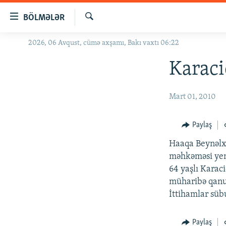
Keçid
BÖLMƏLƏR
linkləri
Axtar
Əsas
2026, 06 Avqust, cümə axşamı, Bakı vaxtı 06:22
GÜNDƏM
məzmuna
#İZAHLA
Karac
qayıt
Əsas
KORRUPSIOMETR
naviqasiyaya
Mart 01, 2010
#ƏSLINDƏ
qayıt
Axtarışa
FƏRQƏ BAX
Paylaş
keç
QANUNI DOĞRU
Haaqa Beynəlx
ARAŞDIRMA
məhkəməsi yeni
64 yaşlı Karac
MULTIMEDIA
müharibə qanun
RADIO ARXIV
VIDEO
İttihamlar sü
HAQQIMIZDA
FOTOQALEREYA
OXU ZALI
Paylaş