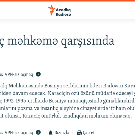
iç məhkəmə qarşısında
VPN-siz açmaq
alq Məhkəməsində Bosniya serblərinin lideri Radovan Kara
dən davam edəcək. Karaciçin özü özünü müdafiə edəcəyi gö
iç 1992-1995-ci illərdə Bosniya münaqişəsində günahlandırılı
larını pozma və insanlıq əleyhinə cinayətlərdə ittiham olu
but olunsa, Karaciç ömürlük azadlıqdan məhrum olunacaq.
VPN-siz açmaq
Bizi izlə
Çap et