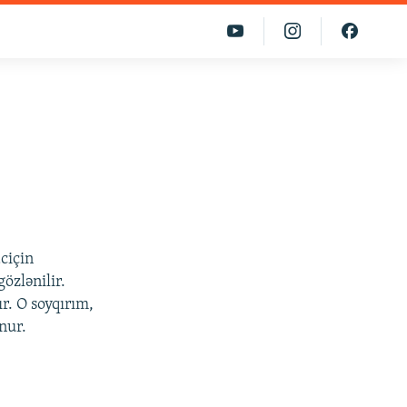
ciçin
zlənilir.
r. O soyqırım,
nur.