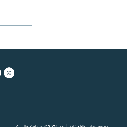
AzadlıqRadiosu © 2026 Inc. | Bütün hüquqlar qorunur