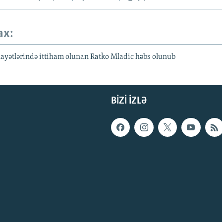
ax:
ayətlərində ittiham olunan Ratko Mladic həbs olunub
BIZI IZLƏ