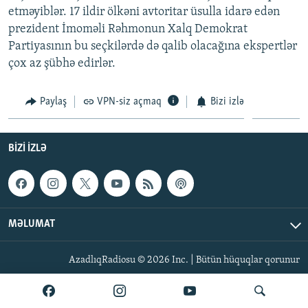
etməyiblər. 17 ildir ölkəni avtoritar üsulla idarə edən
İNFOQRAFIKA
AZƏRBAYCAN ƏDƏBIYYATI KITABXANASI
MISSIYAMIZ
BIZI IZLƏ
prezident İmoməli Rəhmonun Xalq Demokrat
KARIKATURA
İSLAM VƏ DEMOKRATIYA
PEŞƏ ETIKASI VƏ JURNALISTIKA STANDARTLARIMIZ
Partiyasının bu seçkilərdə də qalib olacağına ekspertlər
çox az şübhə edirlər.
İZ - MƏDƏNIYYƏT PROQRAMI
MATERIALLARIMIZDAN ISTIFADƏ
AZADLIQRADIOSU MOBIL TELEFONUNUZDA
RFE/RL-in bütün saytları
Paylaş
VPN-siz açmaq
Bizi izlə
BIZIMLƏ ƏLAQƏ
XƏBƏR BÜLLETENLƏRIMIZ
BIZI IZLƏ
MƏLUMAT
AzadlıqRadiosu © 2026 Inc. | Bütün hüquqlar qorunur