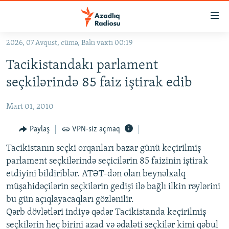
Keçid
linkləri
Əsas
2026, 07 Avqust, cümə, Bakı vaxtı 00:19
məzmuna
GÜNDƏM
Tacikistandakı parlament
qayıt
#İZAHLA
Əsas
seçkilərində 85 faiz iştirak edib
KORRUPSIOMETR
naviqasiyaya
qayıt
Mart 01, 2010
#ƏSLINDƏ
Axtarışa
FƏRQƏ BAX
Paylaş
VPN-siz açmaq
keç
QANUNI DOĞRU
Tacikistanın seçki orqanları bazar günü keçirilmiş
parlament seçkilərində seçicilərin 85 faizinin iştirak
ARAŞDIRMA
etdiyini bildiriblər. ATƏT-dən olan beynəlxalq
MULTIMEDIA
müşahidəçilərin seçkilərin gedişi ilə bağlı ilkin rəylərini
bu gün açıqlayacaqları gözlənilir.
RADIO ARXIV
VIDEO
Qərb dövlətləri indiyə qədər Tacikistanda keçirilmiş
HAQQIMIZDA
FOTOQALEREYA
OXU ZALI
seçkilərin heç birini azad və ədaləti seçkilər kimi qəbul