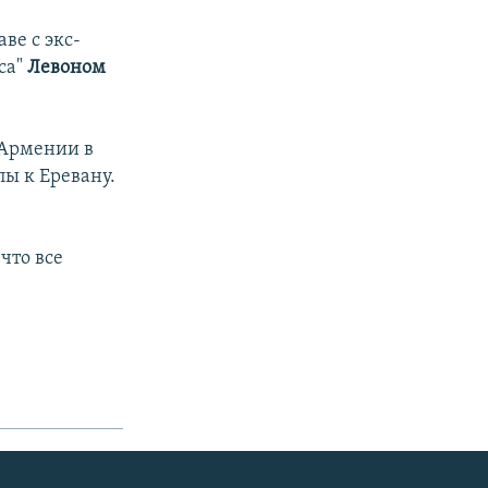
ве с экс-
са"
Левоном
 Армении в
пы к Еревану.
что все