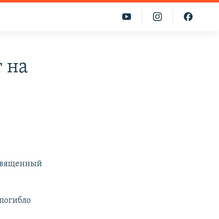
 на
освященный
 погибло