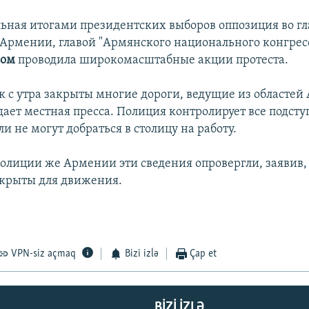
льная итогами президентских выборов оппозиция во гла
Армении, главой "Армянского национального конгрес
ном
проводила широкомасштабные акции протеста.
к с утра закрыты многие дороги, ведущие из областей
дает местная пресса. Полиция контролирует все подсту
 не могут добраться в столицу на работу.
олиции же Армении эти сведения опровергли, заявив, 
ткрыты для движения.
VPN-siz açmaq
Bizi izlə
Çap et
BIZI IZLƏ