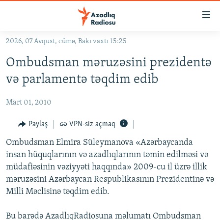
Keçid
linkləri
Əsas
2026, 07 Avqust, cümə, Bakı vaxtı 15:25
məzmuna
GÜNDƏM
Ombudsman məruzəsini prezidentə
qayıt
#İZAHLA
Əsas
və parlamentə təqdim edib
KORRUPSIOMETR
naviqasiyaya
qayıt
Mart 01, 2010
#ƏSLINDƏ
Axtarışa
FƏRQƏ BAX
Paylaş
VPN-siz açmaq
keç
QANUNI DOĞRU
Ombudsman Elmira Süleymanova «Azərbaycanda
insan hüquqlarının və azadlıqlarının təmin edilməsi və
ARAŞDIRMA
müdafiəsinin vəziyyəti haqqında» 2009-cu il üzrə illik
MULTIMEDIA
məruzəsini Azərbaycan Respublikasının Prezidentinə və
Milli Məclisinə təqdim edib.
RADIO ARXIV
VIDEO
HAQQIMIZDA
FOTOQALEREYA
OXU ZALI
Bu barədə AzadlıqRadiosuna məlumatı Ombudsman