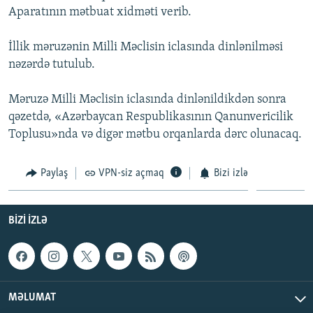
Aparatının mətbuat xidməti verib.
İNFOQRAFIKA
AZƏRBAYCAN ƏDƏBIYYATI KITABXANASI
MISSIYAMIZ
BIZI IZLƏ
KARIKATURA
İSLAM VƏ DEMOKRATIYA
PEŞƏ ETIKASI VƏ JURNALISTIKA STANDARTLARIMIZ
İllik məruzənin Milli Məclisin iclasında dinlənilməsi
nəzərdə tutulub.
İZ - MƏDƏNIYYƏT PROQRAMI
MATERIALLARIMIZDAN ISTIFADƏ
AZADLIQRADIOSU MOBIL TELEFONUNUZDA
RFE/RL-in bütün saytları
Məruzə Milli Məclisin iclasında dinlənildikdən sonra
BIZIMLƏ ƏLAQƏ
qəzetdə, «Azərbaycan Respublikasının Qanunvericilik
Toplusu»nda və digər mətbu orqanlarda dərc olunacaq.
XƏBƏR BÜLLETENLƏRIMIZ
Paylaş
VPN-siz açmaq
Bizi izlə
BIZI IZLƏ
MƏLUMAT