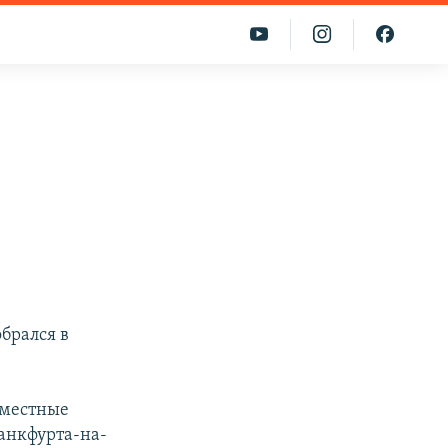
брался в
 местные
ранкфурта-на-