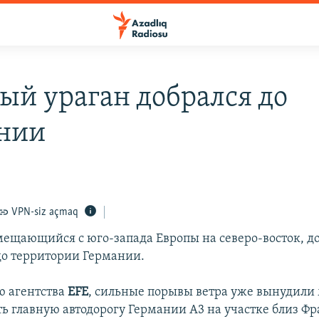
ый ураган добрался до
нии
VPN-siz açmaq
мещающийся с юго-запада Европы на северо-восток, до
до территории Германии.
ю агентства
EFE
, сильные порывы ветра уже вынудили
ть главную автодорогу Германии А3 на участке близ Ф