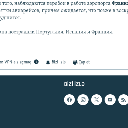
 того, наблюдаются перебои в работе аэропорта
Франк
ятки авиарейсов, причем ожидается, что позже в воск
худшится.
гана пострадали Португалия, Испания и Франция.
VPN-siz açmaq
Bizi izlə
Çap et
BIZI IZLƏ