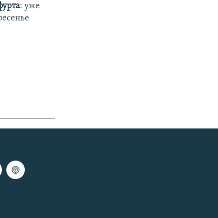
фурта
: уже
ресенье