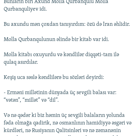
Bunların biri Axund Molla Qurbanqulu Molla
Qurbanquliyev idi.
Bu axundu mən çoxdan tanıyırdım: özü də İran əhlidir.
Molla Qurbanqulunun əlində bir kitab var idi.
Molla kitabı oxuyurdu və kəndlilər diqqəti-tam ilə
qulaq asırdılar.
Keşiş uca səslə kəndlilərə bu sözləri deyirdi:
- Erməni millətinin dünyada üç sevgili balası var:
“vətən”, “millət” və “dil”.
Və nə qədər ki biz həmin üç sevgili balaların yolunda
fəda olmağa qadirik, nə osmanlının hamidiyyə əsgəri və
kürdləri, nə Rusiyanın Qalitsinləri və nə zəmanənin