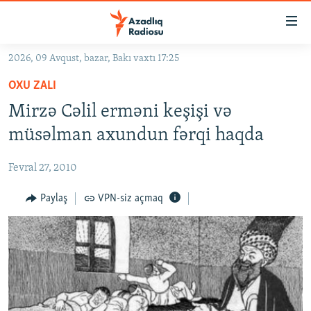
Keçid
linkləri
Əsas
2026, 09 Avqust, bazar, Bakı vaxtı 17:25
məzmuna
GÜNDƏM
OXU ZALI
qayıt
#İZAHLA
Əsas
Mirzə Cəlil erməni keşişi və
KORRUPSIOMETR
naviqasiyaya
müsəlman axundun fərqi haqda
qayıt
#ƏSLINDƏ
Axtarışa
Fevral 27, 2010
FƏRQƏ BAX
keç
QANUNI DOĞRU
Paylaş
VPN-siz açmaq
ARAŞDIRMA
MULTIMEDIA
RADIO ARXIV
VIDEO
HAQQIMIZDA
FOTOQALEREYA
OXU ZALI