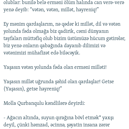
olublar: bunilə belə erməni ölüm halında can verə-verə
yenə deyib: “vətən, vətən, millət, hayreniq!”
Ey mənim qardaşlarım, nə qədər ki millət, dil və vətən
yolunda fəda olmağa biz qadirik, cəmi dünyanın
tayfaları müttəfiq olub bizim üstümüzə hücum gətirələr,
biz yenə onların qabağında dayanıb dilimizi və
vətənimizi mühafizət edə biləcəyik.
Yaşasın vətən yolunda fəda olan erməni milləti!
Yaşasın millət uğrunda şəhid olan qardaşlar! Getse
(Yaşasın), getse hayreniq!”
Molla Qurbanqulu kəndlilərə deyirdi:
- Ağacın altında, suyun qırağına bövl etmək* yaxşı
deyil, çünki həmzad, əcinnə, şəyatin insana zərər