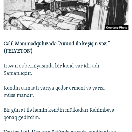
İNFOQRAFIKA
AZƏRBAYCAN ƏDƏBIYYATI KITABXANASI
MISSIYAMIZ
BIZI IZLƏ
KARIKATURA
İSLAM VƏ DEMOKRATIYA
PEŞƏ ETIKASI VƏ JURNALISTIKA STANDARTLARIMIZ
İZ - MƏDƏNIYYƏT PROQRAMI
MATERIALLARIMIZDAN ISTIFADƏ
AZADLIQRADIOSU MOBIL TELEFONUNUZDA
RFE/RL-in bütün saytları
Cəlil Məmmədquluzadə “Axund ilə keşişin vəzi”
BIZIMLƏ ƏLAQƏ
(FELYETON)
XƏBƏR BÜLLETENLƏRIMIZ
Irəvan quberniyasında bir kənd var idi: adı
Samanlıqdır.
Kəndin camaatı yarıya qədər erməni və yarısı
müsəlmandır.
Bir gün at ilə həmin kəndin mülkədarı Rəhimbəyə
qonaq gedirdim.