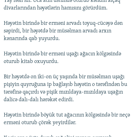
Yay fəsli idi. Uca atın üstündə oturub kəndin alçaq
divarlarından həyətlərin hamısını görürdüm.
Həyətin birində bir erməni arvadı toyuq-cücəyə dən
səpirdi, bir həyətdə bir müsəlman arvadı arxın
kənarında qab yuyurdu.
Həyətin birində bir erməni uşağı ağacın kölgəsində
oturub kitab oxuyurdu.
Bir həyətdə on iki-on üç yaşında bir müsəlman uşağı
pişiyin quyruğuna ip bağlayıb həyətin o tərəfindən bu
tərəfinə qaçırdı və pişik mızıldaya-mızıldaya uşağın
dalicə dalı-dalı hərəkət edirdi.
Həyətin birində böyük tut ağacının kölgəsində bir neçə
erməni oturub çörək yeyirdilər.