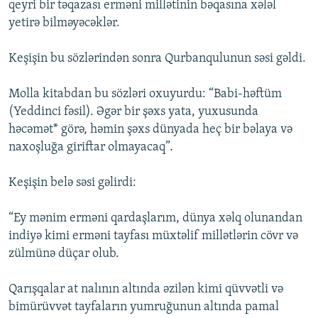
qeyri bir təqazası erməni millətinin bəqasına xələl
yetirə bilməyəcəklər.
Keşişin bu sözlərindən sonra Qurbanqulunun səsi gəldi.
Molla kitabdan bu sözləri oxuyurdu: “Babi-həftüm
(Yeddinci fəsil). Əgər bir şəxs yata, yuxusunda
həcəmət* görə, həmin şəxs dünyada heç bir bəlaya və
naxoşluğa giriftar olmayacaq”.
Keşişin belə səsi gəlirdi:
“Ey mənim erməni qardaşlarım, dünya xəlq olunandan
indiyə kimi erməni tayfası müxtəlif millətlərin cövr və
zülmünə düçar olub.
Qarışqalar at nalının altında əzilən kimi qüvvətli və
bimürüvvət tayfaların yumruğunun altında pamal