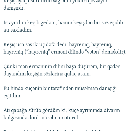
Keşiş ayaq üstə durub sağ əlini yuxarı qovzayıb
danışırdı.
İstəyirdim keçib gedəm, həmin keşişdən bir söz eşidib
atı saxladım.
Keşiş uca səs ilə üç dəfə dedi: hayreniq, hayreniq,
hayreniq (“hayreniq” erməni dilində “vətən” deməkdir).
Çünki mən erməninin dilini başa düşürəm, bir qədər
dayandım keşişin sözlərinə qulaq asam.
Bu hində küçənin bir tərəfindən müsəlman danışığı
eşitdim.
Atı qabağa sürüb gördüm ki, küçə ayrımında divarın
kölgəsində dörd müsəlman oturub.