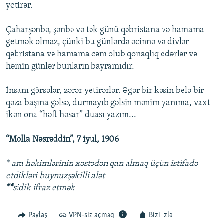
yetirər.
Çaharşənbə, şənbə və tək günü qəbristana və hamama
getmək olmaz, çünki bu günlərdə əcinnə və divlər
qəbristana və hamama cəm olub qonaqlıq edərlər və
həmin günlər bunların bayramıdır.
İnsanı görsələr, zərər yetirərlər. Əgər bir kəsin belə bir
qəza başına gəlsə, durmayıb gəlsin mənim yanıma, vaxt
ikən ona “həft həsar” duası yazım...
“Molla Nəsrəddin”, 7 iyul, 1906
* ara həkimlərinin xəstədən qan almaq üçün istifadə
etdikləri buynuzşəkilli alət
**
sidik ifraz etmək
Paylaş
VPN-siz açmaq
Bizi izlə