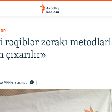
LƏR
i rəqiblər zorakı metodlarl
n çıxarılır»
VPN-siz açmaq