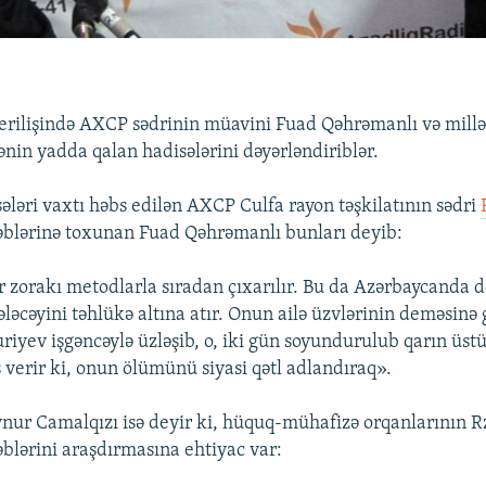
ilişində AXCP sədrinin müavini Fuad Qəhrəmanlı və millət
ənin yadda qalan hadisələrini dəyərləndiriblər.
ələri vaxtı həbs edilən AXCP Culfa rayon təşkilatının sədri
əblərinə toxunan Fuad Qəhrəmanlı bunları deyib:
ər zorakı metodlarla sıradan çıxarılır. Bu da Azərbaycanda
ləcəyini təhlükə altına atır. Onun ailə üzvlərinin deməsinə 
riyev işgəncəylə üzləşib, o, iki gün soyundurulub qarın üst
s verir ki, onun ölümünü siyasi qətl adlandıraq».
Aynur Camalqızı isə deyir ki, hüquq-mühafizə orqanlarının 
lərini araşdırmasına ehtiyac var: