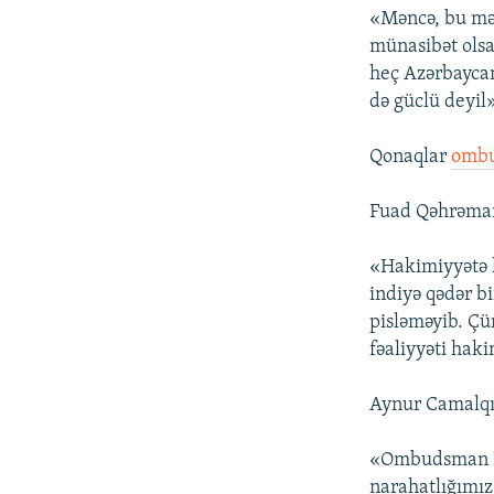
«Məncə, bu məsə
münasibət olsa
heç Azərbaycan
də güclü deyil»
Qonaqlar
ombu
Fuad Qəhrəman
«Hakimiyyətə 
indiyə qədər bi
pisləməyib. Çü
fəaliyyəti haki
Aynur Camalqı
«Ombudsman El
narahatlığımız