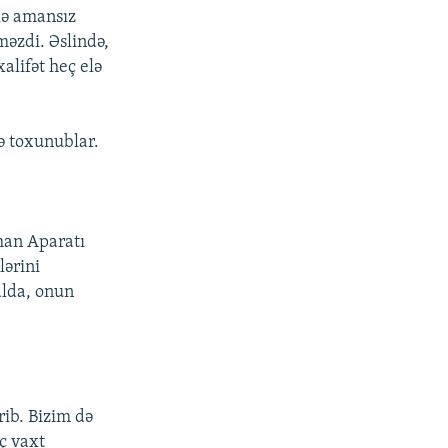
elə amansız
məzdi. Əslində,
lifət heç elə
ə toxunublar.
man Aparatı
lərini
alda, onun
ib. Bizim də
ç vaxt