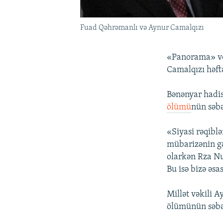
Fuad Qəhrəmanlı və Aynur Camalqızı
«Panorama» ver
Camalqızı həft
Bənənyar hadis
ölümü
nün səb
«Siyasi rəqibl
mübarizənin gə
olarkən Rza Nu
Bu isə bizə əsa
Millət vəkili 
ölümünün səbəb