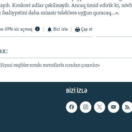
ayıb. Konkret adlar çəkilməyib. Ancaq ümid edirik ki, növb
fəaliyyətini daha müasir tələblərə uyğun quracaq…».
VPN-siz açmaq
Bizi izlə
Çap et
ax:
iyasi rəqiblər zorakı metodlarla sıradan çıxarılır»
BIZI IZLƏ