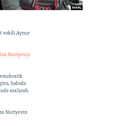
 vəkili Aynur
Rza Nuriyevin
 demokratik
görə, həbsdə
ündə saxlanıb.
Rza Nuriyevin