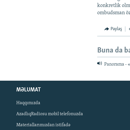
konkretlik olm
ombudsman öz 
Paylaş
Buna da b
Panorama - «S
MƏLUMAT
Haqqımızda
AzadlıqRadiosu mobil telefonuzda
Materiallarımızdan istifadə
BIZI IZLƏ