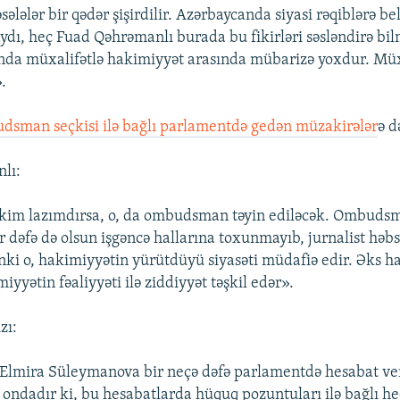
lələr bir qədər şişirdilir. Azərbaycanda siyasi rəqiblərə b
ydı, heç Fuad Qəhrəmanlı burada bu fikirləri səsləndirə bil
da müxalifətlə hakimiyyət arasında mübarizə yoxdur. Müxa
.
dsman seçkisi ilə bağlı parlamentdə gedən müzakirələr
ə d
lı:
kim lazımdırsa, o, da ombudsman təyin ediləcək. Ombuds
r dəfə də olsun işgəncə hallarına toxunmayıb, jurnalist həbs
nki o, hakimiyyətin yürütdüyü siyasəti müdafiə edir. Əks h
miyyətin fəaliyyəti ilə ziddiyyət təşkil edər».
zı:
mira Süleymanova bir neçə dəfə parlamentdə hesabat ver
 ondadır ki, bu hesabatlarda hüquq pozuntuları ilə bağlı he