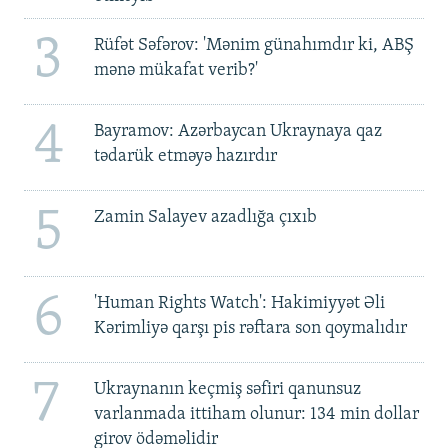
3
Rüfət Səfərov: 'Mənim günahımdır ki, ABŞ
mənə mükafat verib?'
4
Bayramov: Azərbaycan Ukraynaya qaz
tədarük etməyə hazırdır
5
Zamin Salayev azadlığa çıxıb
6
'Human Rights Watch': Hakimiyyət Əli
Kərimliyə qarşı pis rəftara son qoymalıdır
7
Ukraynanın keçmiş səfiri qanunsuz
varlanmada ittiham olunur: 134 min dollar
girov ödəməlidir