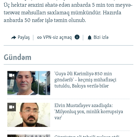
Üç hektar ərazini əhatə edən anbarda 5 min ton meyvə-
tərəvəz məhsulları saxlamaq mümkündür. Hazırda
anbarda 50 nəfər işlə təmin olunub.
Paylaş
VPN-siz açmaq
Bizi izlə
Gündəm
'Guya Əli Kərimliyə 850 min
göndərib' – keçmiş mühafizəçi
tutuldu, Bakıya verilə bilər
Elvin Mustafayev azadlıqda:
'Milyonluq yox, minlik korrupsiya
var'