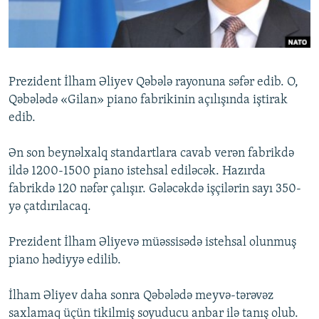
İNFOQRAFIKA
AZƏRBAYCAN ƏDƏBIYYATI KITABXANASI
MISSIYAMIZ
BIZI IZLƏ
KARIKATURA
İSLAM VƏ DEMOKRATIYA
PEŞƏ ETIKASI VƏ JURNALISTIKA STANDARTLARIMIZ
İZ - MƏDƏNIYYƏT PROQRAMI
MATERIALLARIMIZDAN ISTIFADƏ
Prezident İlham Əliyev Qəbələ rayonuna səfər edib. O,
AZADLIQRADIOSU MOBIL TELEFONUNUZDA
RFE/RL-in bütün saytları
Qəbələdə «Gilan» piano fabrikinin açılışında iştirak
BIZIMLƏ ƏLAQƏ
edib.
XƏBƏR BÜLLETENLƏRIMIZ
Ən son beynəlxalq standartlara cavab verən fabrikdə
ildə 1200-1500 piano istehsal ediləcək. Hazırda
fabrikdə 120 nəfər çalışır. Gələcəkdə işçilərin sayı 350-
yə çatdırılacaq.
Prezident İlham Əliyevə müəssisədə istehsal olunmuş
piano hədiyyə edilib.
İlham Əliyev daha sonra Qəbələdə meyvə-tərəvəz
saxlamaq üçün tikilmiş soyuducu anbar ilə tanış olub.