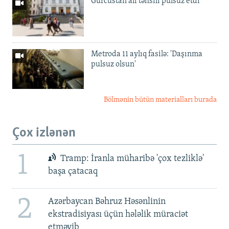
Gürcüstan ali təhsili pulsuz etdi
Metroda 11 aylıq fasilə: 'Daşınma
pulsuz olsun'
Bölmənin bütün materialları burada
Çox izlənən
1
Tramp: İranla müharibə 'çox tezliklə'
başa çatacaq
2
Azərbaycan Bəhruz Həsənlinin
ekstradisiyası üçün hələlik müraciət
etməyib