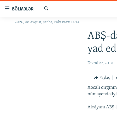
Keçid
BÖLMƏLƏR
linkləri
Axtar
Əsas
2026, 08 Avqust, şənbə, Bakı vaxtı 14:14
GÜNDƏM
məzmuna
#İZAHLA
ABŞ-da
qayıt
Əsas
KORRUPSIOMETR
yad ed
naviqasiyaya
#ƏSLINDƏ
qayıt
Axtarışa
FƏRQƏ BAX
Fevral 27, 2010
keç
QANUNI DOĞRU
Paylaş
ARAŞDIRMA
Xocalı qırğını
MULTIMEDIA
nümayəndəliyi 
RADIO ARXIV
VIDEO
Aksiyanı ABŞ-k
HAQQIMIZDA
FOTOQALEREYA
OXU ZALI