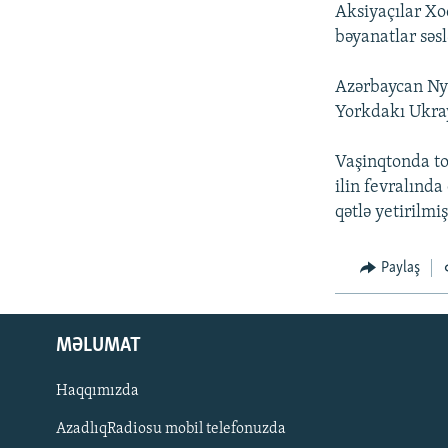
İNFOQRAFIKA
AZƏRBAYCAN ƏDƏBIYYATI KITABXANASI
MISSIYAMIZ
Aksiyaçılar Xoc
bəyanatlar səsl
KARIKATURA
İSLAM VƏ DEMOKRATIYA
PEŞƏ ETIKASI VƏ JURNALISTIKA
STANDARTLARIMIZ
İZ - MƏDƏNIYYƏT PROQRAMI
Azərbaycan Nyu
MATERIALLARIMIZDAN ISTIFADƏ
Yorkdakı Ukra
AZADLIQRADIOSU MOBIL TELEFONUNUZDA
Vaşinqtonda to
BIZIMLƏ ƏLAQƏ
ilin fevralında
XƏBƏR BÜLLETENLƏRIMIZ
qətlə yetirilmi
Paylaş
MƏLUMAT
Haqqımızda
AzadlıqRadiosu mobil telefonuzda