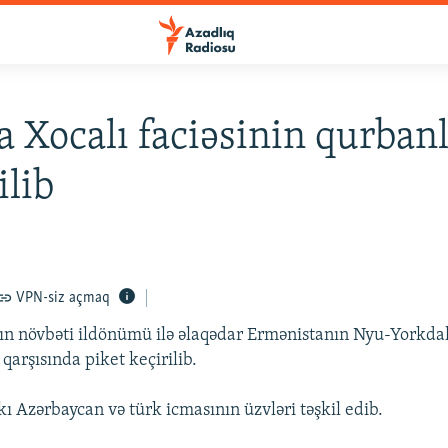
 Xocalı faciəsinin qurbanl
ilib
VPN-siz açmaq
nın növbəti ildönümü ilə əlaqədar Ermənistanın Nyu-Yorkda
qarşısında piket keçirilib.
ı Azərbaycan və türk icmasının üzvləri təşkil edib.