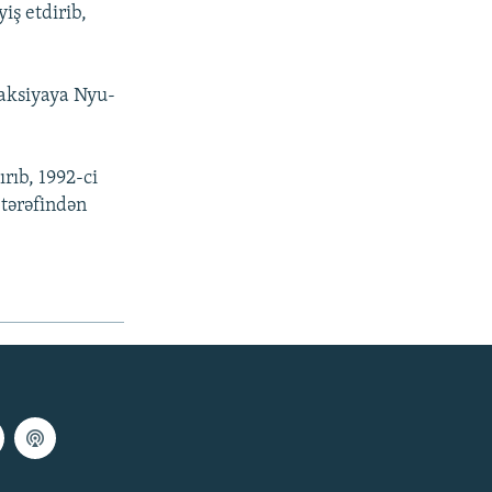
iş etdirib,
 aksiyaya Nyu-
rıb, 1992-ci
 tərəfindən