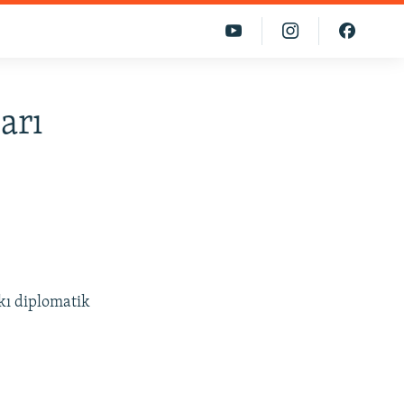
arı
kı diplomatik