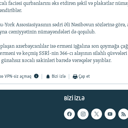
alı faciəsi qurbanlarını əks etdirən şəkil və plakatlar nümay
əndiriblər.
-York Assosiasiyasının sədri Əli Nəsibovun sözlərinə görə,
yna cəmiyyətinin nümayəndələri də qoşulub.
plaşan azərbaycanlılar isə erməni işğalına son qoymağa çağı
 erməni və keçmiş SSRİ-nin 366-cı alayının silahlı qüvvələri
ş günahsız xocalı sakinləri barədə vərəqələr yayıblar.
VPN-siz açmaq
Bizi izlə
Çap et
BIZI IZLƏ