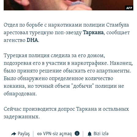
İNFOQRAFIKA
AZƏRBAYCAN ƏDƏBIYYATI KITABXANASI
MISSIYAMIZ
BIZI IZLƏ
KARIKATURA
İSLAM VƏ DEMOKRATIYA
PEŞƏ ETIKASI VƏ JURNALISTIKA STANDARTLARIMIZ
Отдел по борьбе с наркотиками полиции Стамбула
İZ - MƏDƏNIYYƏT PROQRAMI
MATERIALLARIMIZDAN ISTIFADƏ
арестовал турецкую поп-звезду
Таркана
, сообщает
AZADLIQRADIOSU MOBIL TELEFONUNUZDA
RFE/RL-in bütün saytları
агенство
DHA
.
BIZIMLƏ ƏLAQƏ
Турецкая полиция следила за его домом,
XƏBƏR BÜLLETENLƏRIMIZ
подозревая его в участии в наркотрафике. Наконец,
было принято решение обыскать его апартаменты.
Было обнаружено определенное количество
кокаина, но точный объем "добычи" полиции не
обнародован.
Сейчас производится допрос Таркана и остальных
задержанных.
Paylaş
VPN-siz açmaq
Bizi izlə