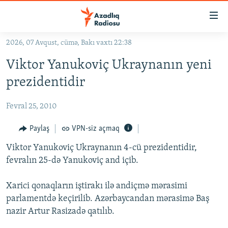
Keçid
linkləri
Əsas
2026, 07 Avqust, cümə, Bakı vaxtı 22:38
məzmuna
GÜNDƏM
Viktor Yanukoviç Ukraynanın yeni
qayıt
#İZAHLA
Əsas
prezidentidir
KORRUPSIOMETR
naviqasiyaya
qayıt
Fevral 25, 2010
#ƏSLINDƏ
Axtarışa
FƏRQƏ BAX
Paylaş
VPN-siz açmaq
keç
QANUNI DOĞRU
Viktor Yanukoviç Ukraynanın 4-cü prezidentidir,
fevralın 25-də Yanukoviç and içib.
ARAŞDIRMA
MULTIMEDIA
Xarici qonaqların iştirakı ilə andiçmə mərasimi
parlamentdə keçirilib. Azərbaycandan mərasimə Baş
RADIO ARXIV
VIDEO
nazir Artur Rasizadə qatılıb.
HAQQIMIZDA
FOTOQALEREYA
OXU ZALI