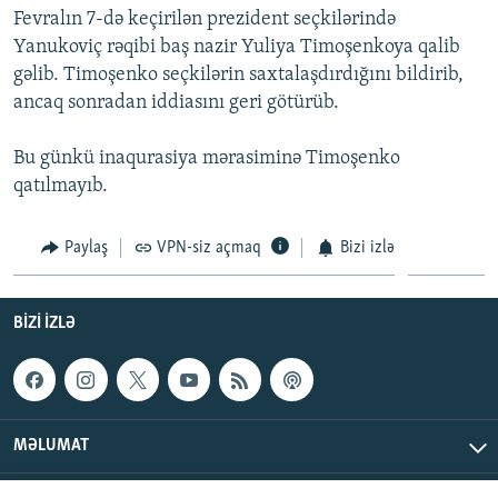
Fevralın 7-də keçirilən prezident seçkilərində
İNFOQRAFIKA
AZƏRBAYCAN ƏDƏBIYYATI KITABXANASI
MISSIYAMIZ
BIZI IZLƏ
Yanukoviç rəqibi baş nazir Yuliya Timoşenkoya qalib
KARIKATURA
İSLAM VƏ DEMOKRATIYA
PEŞƏ ETIKASI VƏ JURNALISTIKA STANDARTLARIMIZ
gəlib. Timoşenko seçkilərin saxtalaşdırdığını bildirib,
ancaq sonradan iddiasını geri götürüb.
İZ - MƏDƏNIYYƏT PROQRAMI
MATERIALLARIMIZDAN ISTIFADƏ
AZADLIQRADIOSU MOBIL TELEFONUNUZDA
RFE/RL-in bütün saytları
Bu günkü inaqurasiya mərasiminə Timoşenko
BIZIMLƏ ƏLAQƏ
qatılmayıb.
XƏBƏR BÜLLETENLƏRIMIZ
Paylaş
VPN-siz açmaq
Bizi izlə
BIZI IZLƏ
MƏLUMAT