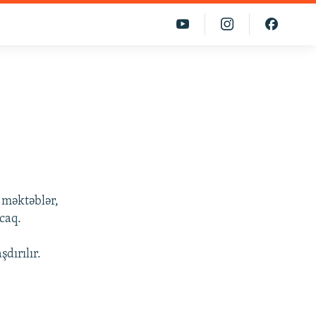
 məktəblər,
caq.
dırılır.