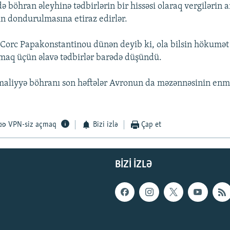
 böhran əleyhinə tədbirlərin bir hissəsi olaraq vergilərin a
n dondurulmasına etiraz edirlər.
 Corc Papakonstantinou dünən deyib ki, ola bilsin hökumə
ltmaq üçün əlavə tədbirlər barədə düşündü.
maliyyə böhranı son həftələr Avronun da məzənnəsinin enm
VPN-siz açmaq
Bizi izlə
Çap et
BIZI IZLƏ