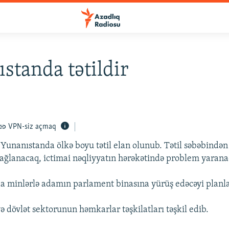
standa tətildir
VPN-siz açmaq
 Yunanıstanda ölkə boyu tətil elan olunub. Tətil səbəbindən
ağlanacaq, ictimai nəqliyyatın hərəkətində problem yarana
a minlərlə adamın parlament binasına yürüş edəcəyi planlaş
ə dövlət sektorunun həmkarlar təşkilatları təşkil edib.