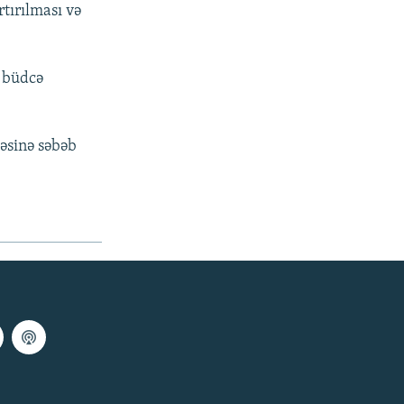
rtırılması və
t büdcə
əsinə səbəb