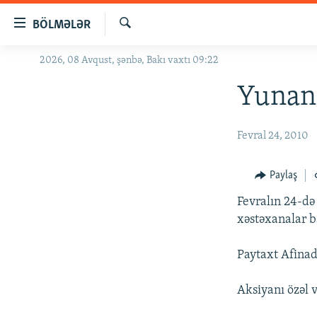
Keçid
BÖLMƏLƏR
linkləri
Axtar
Əsas
2026, 08 Avqust, şənbə, Bakı vaxtı 09:22
GÜNDƏM
məzmuna
#İZAHLA
Yunanı
qayıt
Əsas
KORRUPSIOMETR
naviqasiyaya
Fevral 24, 2010
#ƏSLINDƏ
qayıt
Axtarışa
FƏRQƏ BAX
Paylaş
keç
QANUNI DOĞRU
Fevralın 24-də
ARAŞDIRMA
xəstəxanalar b
MULTIMEDIA
Paytaxt Afinad
RADIO ARXIV
VIDEO
Aksiyanı özəl v
HAQQIMIZDA
FOTOQALEREYA
OXU ZALI