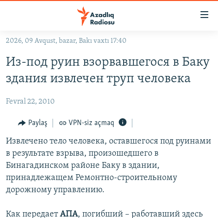
Keçid
linkləri
Əsas
2026, 09 Avqust, bazar, Bakı vaxtı 17:40
məzmuna
GÜNDƏM
Из-под руин взорвавшегося в Баку
qayıt
#İZAHLA
Əsas
здания извлечен труп человека
KORRUPSIOMETR
naviqasiyaya
qayıt
Fevral 22, 2010
#ƏSLINDƏ
Axtarışa
FƏRQƏ BAX
Paylaş
VPN-siz açmaq
keç
QANUNI DOĞRU
Извлечено тело человека, оставшегося под руинами
в результате взрыва, произошедшего в
ARAŞDIRMA
Бинагадинском районе Баку в здании,
MULTIMEDIA
принадлежащем Ремонтно-строительному
дорожному управлению.
RADIO ARXIV
VIDEO
HAQQIMIZDA
FOTOQALEREYA
OXU ZALI
Как передает
АПА
, погибший – работавший здесь