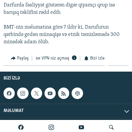
Darfurda fəaliyyət göstərən digər qiyamçı qrup isə
İNFOQRAFIKA
AZƏRBAYCAN ƏDƏBIYYATI KITABXANASI
MISSIYAMIZ
BIZI IZLƏ
barışıq təklifini rədd edib.
KARIKATURA
İSLAM VƏ DEMOKRATIYA
PEŞƏ ETIKASI VƏ JURNALISTIKA STANDARTLARIMIZ
BMT-nin məlumatına görə 7 ildir ki, Darufurun
İZ - MƏDƏNIYYƏT PROQRAMI
MATERIALLARIMIZDAN ISTIFADƏ
qərbində gedən münaqişə və etnik təmizləmədə 300
AZADLIQRADIOSU MOBIL TELEFONUNUZDA
RFE/RL-in bütün saytları
minədək adam ölüb.
BIZIMLƏ ƏLAQƏ
Paylaş
VPN-siz açmaq
Bizi izlə
XƏBƏR BÜLLETENLƏRIMIZ
BIZI IZLƏ
MƏLUMAT
AzadlıqRadiosu © 2026 Inc. | Bütün hüquqlar qorunur