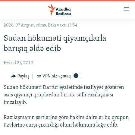
Keçid
linkləri
Əsas
2026, 07 Avqust, cümə, Bakı vaxtı 13:54
məzmuna
GÜNDƏM
Sudan hökuməti qiyamçılarla
qayıt
#İZAHLA
Əsas
barışıq əldə edib
KORRUPSIOMETR
naviqasiyaya
qayıt
Fevral 21, 2010
#ƏSLINDƏ
Axtarışa
FƏRQƏ BAX
Paylaş
VPN-siz açmaq
keç
QANUNI DOĞRU
Sudan hökuməti Darfur əyalətində fəaliyyət göstərən
əsas qiyamçı qruplardan biri ilə sülh razılaşması
ARAŞDIRMA
imzalayıb.
MULTIMEDIA
Razılaşmanın şərtlərinə görə hakim dairələr bu qrupun
RADIO ARXIV
VIDEO
üzvlərinə qarşı çıxardığı ölüm hökmünü ləğv edib.
HAQQIMIZDA
FOTOQALEREYA
OXU ZALI