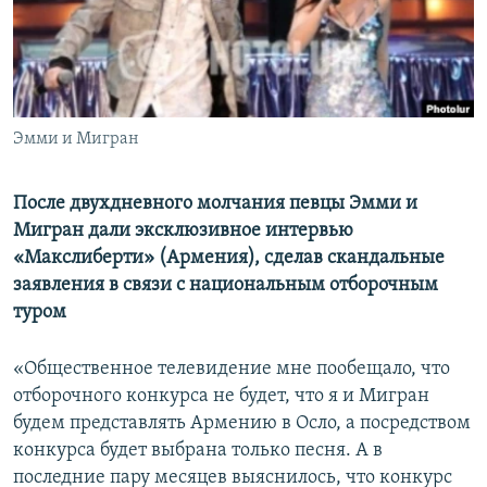
İNFOQRAFIKA
AZƏRBAYCAN ƏDƏBIYYATI KITABXANASI
MISSIYAMIZ
BIZI IZLƏ
KARIKATURA
İSLAM VƏ DEMOKRATIYA
PEŞƏ ETIKASI VƏ JURNALISTIKA STANDARTLARIMIZ
İZ - MƏDƏNIYYƏT PROQRAMI
MATERIALLARIMIZDAN ISTIFADƏ
AZADLIQRADIOSU MOBIL TELEFONUNUZDA
Эмми и Мигран
RFE/RL-in bütün saytları
BIZIMLƏ ƏLAQƏ
После двухдневного молчания певцы Эмми и
XƏBƏR BÜLLETENLƏRIMIZ
Мигран дали эксклюзивное интервью
«Макслиберти» (Армения), сделав скандальные
заявления в связи с национальным отборочным
туром
«Общественное телевидение мне пообещало, что
отборочного конкурса не будет, что я и Мигран
будем представлять Армению в Осло, а посредством
конкурса будет выбрана только песня. А в
последние пару месяцев выяснилось, что конкурс