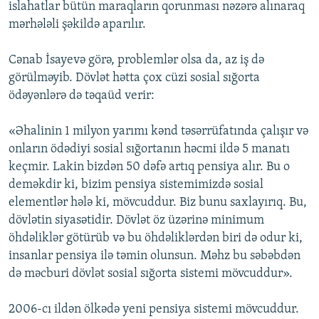
islahatlar bütün maraqların qorunması nəzərə alınaraq
mərhələli şəkildə aparılır.
Cənab İsayevə görə, problemlər olsa da, az iş də
görülməyib. Dövlət hətta çox cüzi sosial sığorta
ödəyənlərə də təqaüd verir:
«Əhalinin 1 milyon yarımı kənd təsərrüfatında çalışır və
onların ödədiyi sosial sığortanın həcmi ildə 5 manatı
keçmir. Lakin bizdən 50 dəfə artıq pensiya alır. Bu o
deməkdir ki, bizim pensiya sistemimizdə sosial
elementlər hələ ki, mövcuddur. Biz bunu saxlayırıq. Bu,
dövlətin siyasətidir. Dövlət öz üzərinə minimum
öhdəliklər götürüb və bu öhdəliklərdən biri də odur ki,
insanlar pensiya ilə təmin olunsun. Məhz bu səbəbdən
də məcburi dövlət sosial sığorta sistemi mövcuddur».
2006-cı ildən ölkədə yeni pensiya sistemi mövcuddur.