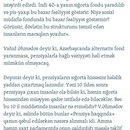
istəyirdi edirdi. İndi 40-a yaxın sığorta fondu yaradılıb
və pis-yaxşı bu bazar fəaliyyət göstərir. Niyə sosial
müdafiə fondunda bu bazar fəaliyyət göstərmir?
Görünür, dövlətin bu strukturunu təmsil edən
insanların maraqları yoxdur».
Vahid Əhmədov deyir ki, Azərbaycanda alternativ fond
yaranmasa, pensiyalarla bağlı vəziyyəti həll etmək
mümkün olmayacaq.
Deputat deyir ki, pensiyaların sığorta hissəsini hələlik
yaddan çıxartmaq lazımdır. Yəni 10 ildən sonra
pensiyaya çıxan insanlar ola bilsin ki, həmin sığorta
hissəsindən müəyyən qədər istifadə edə biləcəklər. Bəs
bu 10 il müddətində insanlar nə etməlidir? V.Əhmədov
deyir ki, əslində bütün bunlar «Pensiya haqqında»
qanun qəbul edilərkən nəzərə alınmalı idi. Amma
həmin vaxt parlamentdə onun qaldırdığı məsələ təklif