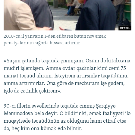
İNFOQRAFIKA
AZƏRBAYCAN ƏDƏBIYYATI KITABXANASI
MISSIYAMIZ
BIZI IZLƏ
KARIKATURA
İSLAM VƏ DEMOKRATIYA
PEŞƏ ETIKASI VƏ JURNALISTIKA STANDARTLARIMIZ
İZ - MƏDƏNIYYƏT PROQRAMI
MATERIALLARIMIZDAN ISTIFADƏ
2010-cu il yanvarın 1-dən etibarən bütün növ əmək
AZADLIQRADIOSU MOBIL TELEFONUNUZDA
RFE/RL-in bütün saytları
pensiyalarının sığorta hissəsi artırılır
BIZIMLƏ ƏLAQƏ
XƏBƏR BÜLLETENLƏRIMIZ
«Yaşım çatanda təqaüdə çıxmışam. Özüm də kitabxana
müdiri işləmişəm. Amma evdar qadınlar kimi cəmi 75
manat təqaüd alıram. İstəyirəm artırsınlar təqaüdümü,
amma artırmırlar. Ona görə də məcburam işə gedəm,
işdə də çətinlik çəkirəm».
90-cı illərin əvvəllərində təqaüdə çıxmış Şərqiyyə
Məmmədova belə deyir. O bildirir ki, əmək fəaliyyəti ilə
müqayisədə təqaüdünün az olduğunu hamı etiraf etsə
də, heç kim ona kömək edə bilmir.