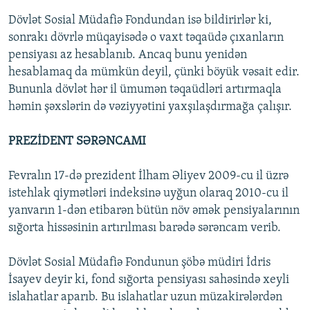
Dövlət Sosial Müdafiə Fondundan isə bildirirlər ki,
sonrakı dövrlə müqayisədə o vaxt təqaüdə çıxanların
pensiyası az hesablanıb. Ancaq bunu yenidən
hesablamaq da mümkün deyil, çünki böyük vəsait edir.
Bununla dövlət hər il ümumən təqaüdləri artırmaqla
həmin şəxslərin də vəziyyətini yaxşılaşdırmağa çalışır.
PREZİDENT SƏRƏNCAMI
Fevralın 17-də prezident İlham Əliyev 2009-cu il üzrə
istehlak qiymətləri indeksinə uyğun olaraq 2010-cu il
yanvarın 1-dən etibarən bütün növ əmək pensiyalarının
sığorta hissəsinin artırılması barədə sərəncam verib.
Dövlət Sosial Müdafiə Fondunun şöbə müdiri İdris
İsayev deyir ki, fond sığorta pensiyası sahəsində xeyli
islahatlar aparıb. Bu islahatlar uzun müzakirələrdən