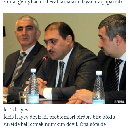
sonra, geniş həcmli hesablamalara dayanaraq aparılıb.
İdris İsayev
İdris İsayev deyir ki, problemləri birdən-birə köklü
surətdə həll etmək mümkün deyil. Ona görə də