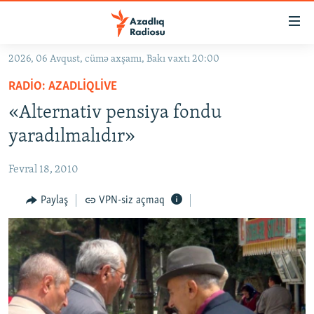
Keçid
linkləri
Əsas
2026, 06 Avqust, cümə axşamı, Bakı vaxtı 20:00
məzmuna
GÜNDƏM
RADIO: AZADLIQLIVE
qayıt
#İZAHLA
Əsas
«Alternativ pensiya fondu
KORRUPSIOMETR
naviqasiyaya
yaradılmalıdır»
qayıt
#ƏSLINDƏ
Axtarışa
Fevral 18, 2010
FƏRQƏ BAX
keç
QANUNI DOĞRU
Paylaş
VPN-siz açmaq
ARAŞDIRMA
MULTIMEDIA
RADIO ARXIV
VIDEO
HAQQIMIZDA
FOTOQALEREYA
OXU ZALI