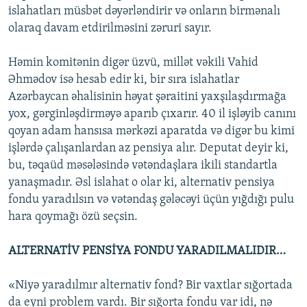
islahatları müsbət dəyərləndirir və onların birmənalı
olaraq davam etdirilməsini zəruri sayır.
Həmin komitənin digər üzvü, millət vəkili Vahid
Əhmədov isə hesab edir ki, bir sıra islahatlar
Azərbaycan əhalisinin həyat şəraitini yaxşılaşdırmağa
yox, gərginləşdirməyə aparıb çıxarır. 40 il işləyib canını
qoyan adam hansısa mərkəzi aparatda və digər bu kimi
işlərdə çalışanlardan az pensiya alır. Deputat deyir ki,
bu, təqaüd məsələsində vətəndaşlara ikili standartla
yanaşmadır. Əsl islahat o olar ki, alternativ pensiya
fondu yaradılsın və vətəndaş gələcəyi üçün yığdığı pulu
hara qoymağı özü seçsin.
ALTERNATİV PENSİYA FONDU YARADILMALIDIR…
«Niyə yaradılmır alternativ fond? Bir vaxtlar sığortada
da eyni problem vardı. Bir sığorta fondu var idi, nə