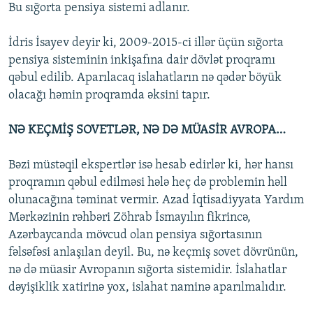
Bu sığorta pensiya sistemi adlanır.
İdris İsayev deyir ki, 2009-2015-ci illər üçün sığorta
pensiya sisteminin inkişafına dair dövlət proqramı
qəbul edilib. Aparılacaq islahatların nə qədər böyük
olacağı həmin proqramda əksini tapır.
NƏ KEÇMİŞ SOVETLƏR, NƏ DƏ MÜASİR AVROPA…
Bəzi müstəqil ekspertlər isə hesab edirlər ki, hər hansı
proqramın qəbul edilməsi hələ heç də problemin həll
olunacağına təminat vermir. Azad İqtisadiyyata Yardım
Mərkəzinin rəhbəri Zöhrab İsmayılın fikrincə,
Azərbaycanda mövcud olan pensiya sığortasının
fəlsəfəsi anlaşılan deyil. Bu, nə keçmiş sovet dövrünün,
nə də müasir Avropanın sığorta sistemidir. İslahatlar
dəyişiklik xatirinə yox, islahat naminə aparılmalıdır.