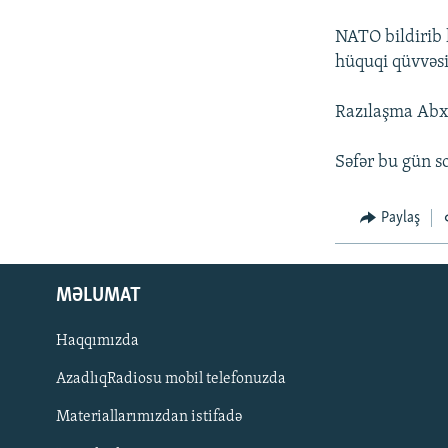
İNFOQRAFIKA
AZƏRBAYCAN ƏDƏBIYYATI KITABXANASI
MISSIYAMIZ
NATO bildirib 
KARIKATURA
İSLAM VƏ DEMOKRATIYA
PEŞƏ ETIKASI VƏ JURNALISTIKA
STANDARTLARIMIZ
hüquqi qüvvəsi
İZ - MƏDƏNIYYƏT PROQRAMI
MATERIALLARIMIZDAN ISTIFADƏ
Razılaşma Abxa
AZADLIQRADIOSU MOBIL TELEFONUNUZDA
Səfər bu gün so
BIZIMLƏ ƏLAQƏ
XƏBƏR BÜLLETENLƏRIMIZ
Paylaş
MƏLUMAT
Haqqımızda
AzadlıqRadiosu mobil telefonuzda
Materiallarımızdan istifadə
BIZI IZLƏ