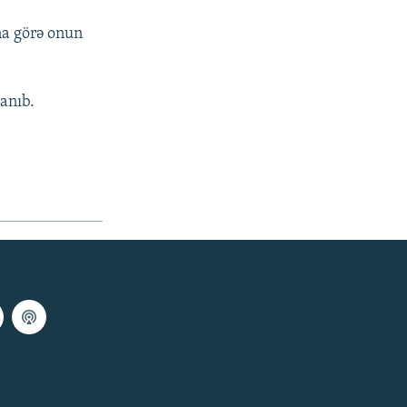
na görə onun
anıb.