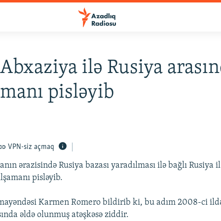
bxaziya ilə Rusiya arasın
şmanı pisləyib
VPN-siz açmaq
ın ərazisində Rusiya bazası yaradılması ilə bağlı Rusiya i
lşamanı pisləyib.
yəndəsi Karmen Romero bildirib ki, bu adım 2008-ci ildə
ında əldə olunmuş atəşkəsə ziddir.