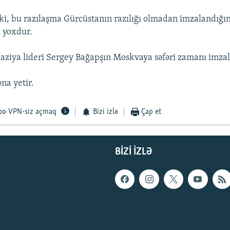
ki, bu razılaşma Gürcüstanın razılığı olmadan imzalandığı
 yoxdur.
ziya lideri Sergey Bağapşın Moskvaya səfəri zamanı imzal
na yetir.
VPN-siz açmaq
Bizi izlə
Çap et
BIZI IZLƏ