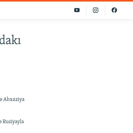
dakı
lə Abxaziya
 Rusiyayla