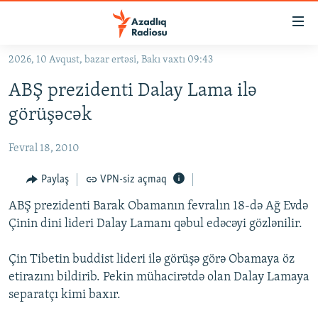
Keçid
linkləri
Əsas
2026, 10 Avqust, bazar ertəsi, Bakı vaxtı 09:43
məzmuna
GÜNDƏM
ABŞ prezidenti Dalay Lama ilə
qayıt
#İZAHLA
Əsas
görüşəcək
KORRUPSIOMETR
naviqasiyaya
qayıt
Fevral 18, 2010
#ƏSLINDƏ
Axtarışa
FƏRQƏ BAX
Paylaş
VPN-siz açmaq
keç
QANUNI DOĞRU
ABŞ prezidenti Barak Obamanın fevralın 18-də Ağ Evdə
Çinin dini lideri Dalay Lamanı qəbul edəcəyi gözlənilir.
ARAŞDIRMA
MULTIMEDIA
Çin Tibetin buddist lideri ilə görüşə görə Obamaya öz
etirazını bildirib. Pekin mühacirətdə olan Dalay Lamaya
RADIO ARXIV
VIDEO
separatçı kimi baxır.
HAQQIMIZDA
FOTOQALEREYA
OXU ZALI