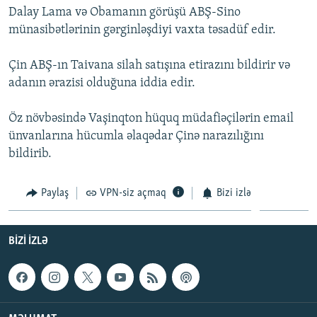
Dalay Lama və Obamanın görüşü ABŞ-Sino
İNFOQRAFIKA
AZƏRBAYCAN ƏDƏBIYYATI KITABXANASI
MISSIYAMIZ
BIZI IZLƏ
münasibətlərinin gərginləşdiyi vaxta təsadüf edir.
KARIKATURA
İSLAM VƏ DEMOKRATIYA
PEŞƏ ETIKASI VƏ JURNALISTIKA STANDARTLARIMIZ
Çin ABŞ-ın Taivana silah satışına etirazını bildirir və
İZ - MƏDƏNIYYƏT PROQRAMI
MATERIALLARIMIZDAN ISTIFADƏ
adanın ərazisi olduğuna iddia edir.
AZADLIQRADIOSU MOBIL TELEFONUNUZDA
RFE/RL-in bütün saytları
BIZIMLƏ ƏLAQƏ
Öz növbəsində Vaşinqton hüquq müdafiəçilərin email
ünvanlarına hücumla əlaqədar Çinə narazılığını
XƏBƏR BÜLLETENLƏRIMIZ
bildirib.
Paylaş
VPN-siz açmaq
Bizi izlə
BIZI IZLƏ