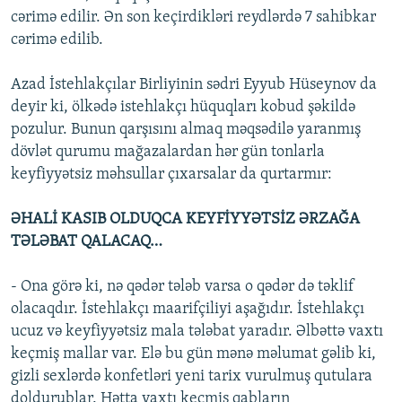
cərimə edilir. Ən son keçirdikləri reydlərdə 7 sahibkar
cərimə edilib.
Azad İstehlakçılar Birliyinin sədri Eyyub Hüseynov da
deyir ki, ölkədə istehlakçı hüquqları kobud şəkildə
pozulur. Bunun qarşısını almaq məqsədilə yaranmış
dövlət qurumu mağazalardan hər gün tonlarla
keyfiyyətsiz məhsullar çıxarsalar da qurtarmır:
ƏHALİ KASIB OLDUQCA KEYFİYYƏTSİZ ƏRZAĞA
TƏLƏBAT QALACAQ…
- Ona görə ki, nə qədər tələb varsa o qədər də təklif
olacaqdır. İstehlakçı maarifçiliyi aşağıdır. İstehlakçı
ucuz və keyfiyyətsiz mala tələbat yaradır. Əlbəttə vaxtı
keçmiş mallar var. Elə bu gün mənə məlumat gəlib ki,
gizli sexlərdə konfetləri yeni tarix vurulmuş qutulara
doldurublar. Hətta vaxtı keçmiş qabların