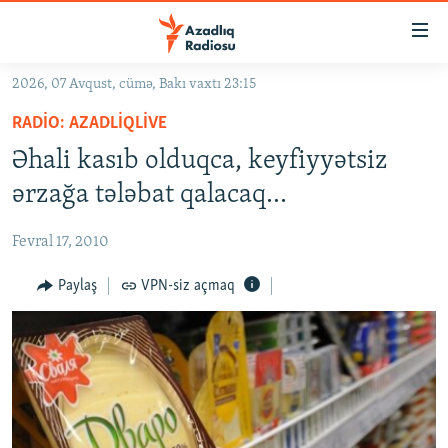
Keçid
linkləri
Əsas
2026, 07 Avqust, cümə, Bakı vaxtı 23:15
məzmuna
GÜNDƏM
RADIO: AZADLIQLIVE
qayıt
#İZAHLA
Əsas
Əhali kasıb olduqca, keyfiyyətsiz
KORRUPSIOMETR
naviqasiyaya
ərzağa tələbat qalacaq…
qayıt
#ƏSLINDƏ
Axtarışa
Fevral 17, 2010
FƏRQƏ BAX
keç
QANUNI DOĞRU
Paylaş
VPN-siz açmaq
ARAŞDIRMA
MULTIMEDIA
RADIO ARXIV
VIDEO
HAQQIMIZDA
FOTOQALEREYA
OXU ZALI