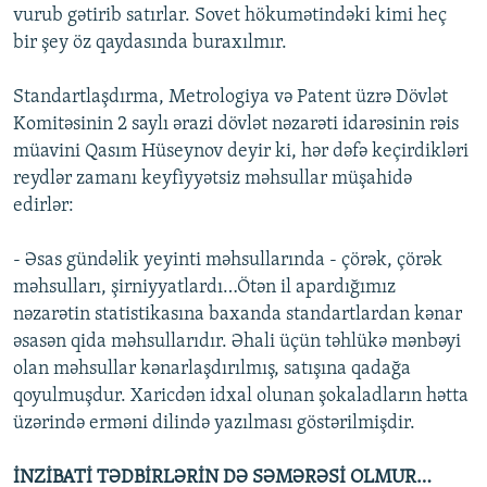
vurub gətirib satırlar. Sovet hökumətindəki kimi heç
bir şey öz qaydasında buraxılmır.
Standartlaşdırma, Metrologiya və Patent üzrə Dövlət
Komitəsinin 2 saylı ərazi dövlət nəzarəti idarəsinin rəis
müavini Qasım Hüseynov deyir ki, hər dəfə keçirdikləri
reydlər zamanı keyfiyyətsiz məhsullar müşahidə
edirlər:
- Əsas gündəlik yeyinti məhsullarında - çörək, çörək
məhsulları, şirniyyatlardı…Ötən il apardığımız
nəzarətin statistikasına baxanda standartlardan kənar
əsasən qida məhsullarıdır. Əhali üçün təhlükə mənbəyi
olan məhsullar kənarlaşdırılmış, satışına qadağa
qoyulmuşdur. Xaricdən idxal olunan şokaladların hətta
üzərində erməni dilində yazılması göstərilmişdir.
İNZİBATİ TƏDBİRLƏRİN DƏ SƏMƏRƏSİ OLMUR…