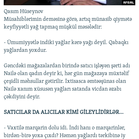
Qasım Hüseynov
Müsahiblərimin deməsinə görə, artıq münasib qiymətə
keyfiyyətli yağ tapmaq müşkül məsələdir:
- Ümumiyyətlə indiki yağlar kərə yağı deyil. Qabaqkı
yağlardan yoxdur.
Gəncdəki mağazalardan birində satıcı işləyən şərti adı
Nailə olan qadın deyir ki, hər gün mağazaya müxtəlif
çeşidli məhsullar gətirilir. İxtisasca əmtəəşünas olan
Nailə xanım xüsusən yağları satanda vicdan əzabı
çəkdiyini deyir.
SATICILAR DA ALICILAR KİMİ GİLEYLİDİRLƏR…
- Vaxtilə marqarin dolu idi. İndi hanı o marqarinlər,
birdən-birə yoxa çıxdı? Həmən yağlardı tərkibinə iy