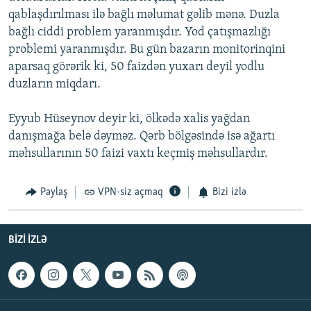
qablaşdırılması ilə bağlı məlumat gəlib mənə. Duzla
bağlı ciddi problem yaranmışdır. Yod çatışmazlığı
problemi yaranmışdır. Bu gün bazarın monitorinqini
aparsaq görərik ki, 50 faizdən yuxarı deyil yodlu
duzların miqdarı.
Eyyub Hüseynov deyir ki, ölkədə xalis yağdan
danışmağa belə dəyməz. Qərb bölgəsində isə ağartı
məhsullarının 50 faizi vaxtı keçmiş məhsullardır.
Paylaş
VPN-siz açmaq
Bizi izlə
BIZI IZLƏ