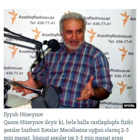
Eyyub Hüseynov
Qasım Hüseynov deyir ki, belə halla rastlaşdıqda fiziki
şəxslər İnzibati Xətalar Məcəlləsinə uyğun olaraq 2-3
min manat, hüquqi şəxslər isə 3-5 min manat arası