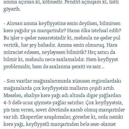
amma açırsan ki, köhnədir. Pendiri açmışam ki, üstü
göyərib.
- Alırsan amma keyfiyyətinə əmin deyilsən, bilmirsən
kərə yağıdır ya marqarindir? Hansı ölkə istehsal edib?
Bu işlər o qədər nəzarətsizdir ki, məhsula nə qədər pul
veririk, hər şey bahadır. Amma əmin olmuruq. Hara
müraciət edəsən, neyləyəsən bilmirik? Heç satıcı da
bilmir ki, məhsulu necə saxlamalıdır. Həm keyfiyyət
problemidir, həm də saxlanma şəraiti və sair...
- Son vaxtlar mağazalarımızda xüsusən regionlardakı
mağazalarda çox keyfiyyətsiz malların çeşidi artıb.
Məsələn, əhaliyə kərə yağı adı altında digər yağlardan
4-5 dəfə ucuz qiymətə yağlar satırlar. Çox keyfiyyətsiz,
pis tam verən, sovet dövründə xarab olmuş marqarinlər
var idi. Ekspertlər araşdırsalar, görərlər ki, orda nəinki
kərə yağı, keyfiyyətli marqarindən belə əsər-əlamət