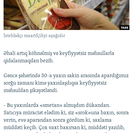
İNFOQRAFIKA
AZƏRBAYCAN ƏDƏBIYYATI KITABXANASI
MISSIYAMIZ
BIZI IZLƏ
KARIKATURA
İSLAM VƏ DEMOKRATIYA
PEŞƏ ETIKASI VƏ JURNALISTIKA STANDARTLARIMIZ
İZ - MƏDƏNIYYƏT PROQRAMI
MATERIALLARIMIZDAN ISTIFADƏ
İstehlakçı maarifçiliyi aşağıdır
AZADLIQRADIOSU MOBIL TELEFONUNUZDA
RFE/RL-in bütün saytları
BIZIMLƏ ƏLAQƏ
Əhali artıq köhnəlmiş və keyfiyyətsiz məhsullarla
XƏBƏR BÜLLETENLƏRIMIZ
qidalanmaqdan bezib.
Gəncə şəhərində 30-a yaxın sakin arasında apardığımız
sorğu zamanı kimə yaxınlaşdıqsa keyfiyyətsiz
məhsuldan şikayətləndi.
- Bu yaxınlarda «smetan» almışdım dükandan.
Satıcıya müraciət elədim ki, siz «srok»una baxın, sonra
verin, evə aparandan sonra gördüm ki, saxlama
müddəti keçib. Çox vaxt baxırsan ki, müddəti yazılıb,