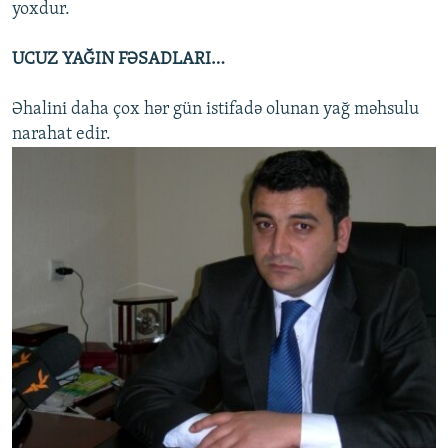
yoxdur.
UCUZ YAĞIN FƏSADLARI…
Əhalini daha çox hər gün istifadə olunan yağ məhsulu
narahat edir.