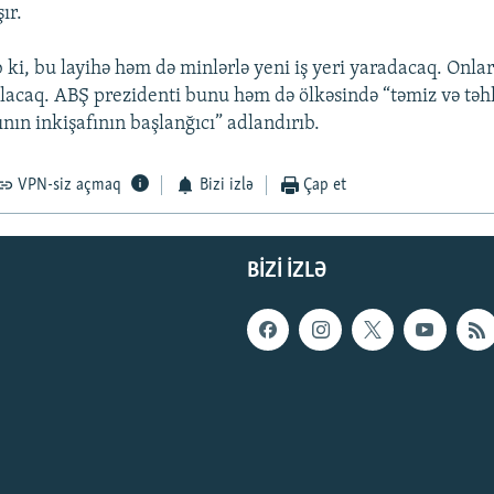
ır.
 ki, bu layihə həm də minlərlə yeni iş yeri yaradacaq. Onla
olacaq. ABŞ prezidenti bunu həm də ölkəsində “təmiz və təhl
nın inkişafının başlanğıcı” adlandırıb.
VPN-siz açmaq
Bizi izlə
Çap et
BIZI IZLƏ