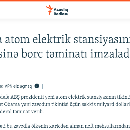
atom elektrik stansiyasın
isinə borc təminatı imzalad
VPN-siz açmaq
 dəfə ABŞ prezidenti yeni atom elektrik stansiyasının tikint
nt Obama yeni zavodun tikintisi üçün səkkiz milyard dollarl
deral təminat verib.
 bu zavodla ölkənin xaricdən alınan neft məhsullarından a