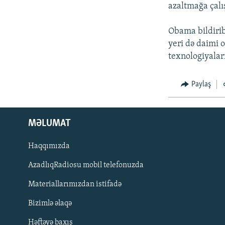
İNFOQRAFIKA
AZƏRBAYCAN ƏDƏBIYYATI KITABXANASI
MISSIYAMIZ
azaltmağa çalış
KARIKATURA
İSLAM VƏ DEMOKRATIYA
PEŞƏ ETIKASI VƏ JURNALISTIKA
STANDARTLARIMIZ
Obama bildirib
İZ - MƏDƏNIYYƏT PROQRAMI
yeri də daimi 
MATERIALLARIMIZDAN ISTIFADƏ
texnologiyaları
AZADLIQRADIOSU MOBIL TELEFONUNUZDA
BIZIMLƏ ƏLAQƏ
Paylaş
XƏBƏR BÜLLETENLƏRIMIZ
MƏLUMAT
Haqqımızda
AzadlıqRadiosu mobil telefonuzda
Materiallarımızdan istifadə
Bizimlə əlaqə
BIZI IZLƏ
Həftəyə baxış