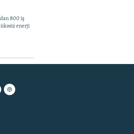
rdan 800 iş
ükəsiz enerji