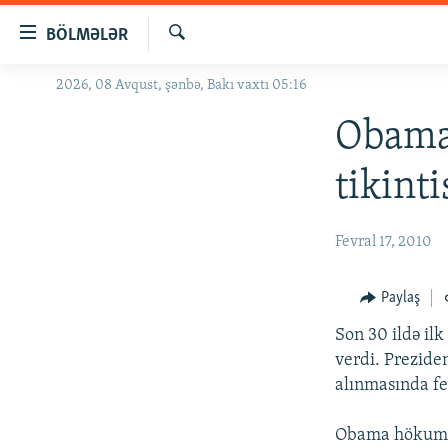
Keçid
BÖLMƏLƏR
linkləri
Axtar
Əsas
2026, 08 Avqust, şənbə, Bakı vaxtı 05:16
GÜNDƏM
məzmuna
#İZAHLA
Obama 
qayıt
Əsas
KORRUPSIOMETR
tikint
naviqasiyaya
#ƏSLINDƏ
qayıt
Axtarışa
FƏRQƏ BAX
Fevral 17, 2010
keç
QANUNI DOĞRU
Paylaş
ARAŞDIRMA
Son 30 ildə ilk
MULTIMEDIA
verdi. Prezide
RADIO ARXIV
VIDEO
alınmasında fe
HAQQIMIZDA
FOTOQALEREYA
OXU ZALI
Obama hökuməti