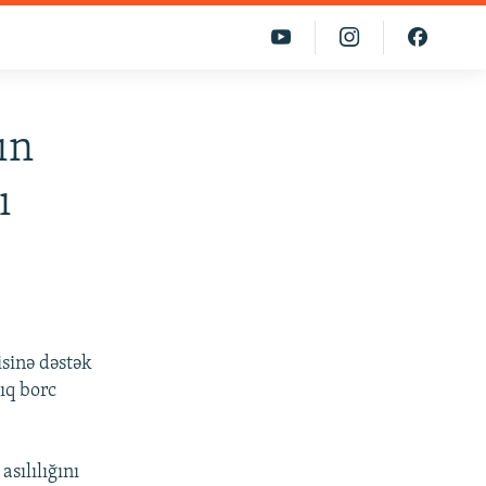
ın
ı
isinə dəstək
ıq borc
sılılığını