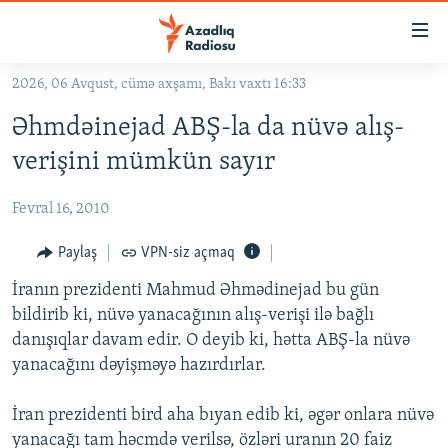
Keçid
linkləri
Əsas
2026, 06 Avqust, cümə axşamı, Bakı vaxtı 16:33
məzmuna
GÜNDƏM
Əhmdəinejad ABŞ-la da nüvə alış-
qayıt
#İZAHLA
Əsas
verişini mümkün sayır
KORRUPSIOMETR
naviqasiyaya
qayıt
Fevral 16, 2010
#ƏSLINDƏ
Axtarışa
FƏRQƏ BAX
Paylaş
VPN-siz açmaq
keç
QANUNI DOĞRU
İranın prezidenti Mahmud Əhmədinejad bu gün
bildirib ki, nüvə yanacağının alış-verişi ilə bağlı
ARAŞDIRMA
danışıqlar davam edir. O deyib ki, hətta ABŞ-la nüvə
MULTIMEDIA
yanacağını dəyişməyə hazırdırlar.
RADIO ARXIV
VIDEO
İran prezidenti bird aha bıyan edib ki, əgər onlara nüvə
HAQQIMIZDA
FOTOQALEREYA
OXU ZALI
yanacağı tam həcmdə verilsə, özləri uranın 20 faiz