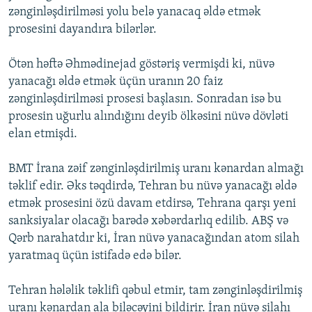
zənginləşdirilməsi yolu belə yanacaq əldə etmək
İNFOQRAFIKA
AZƏRBAYCAN ƏDƏBIYYATI KITABXANASI
MISSIYAMIZ
BIZI IZLƏ
prosesini dayandıra bilərlər.
KARIKATURA
İSLAM VƏ DEMOKRATIYA
PEŞƏ ETIKASI VƏ JURNALISTIKA STANDARTLARIMIZ
Ötən həftə Əhmədinejad göstəriş vermişdi ki, nüvə
İZ - MƏDƏNIYYƏT PROQRAMI
MATERIALLARIMIZDAN ISTIFADƏ
yanacağı əldə etmək üçün uranın 20 faiz
AZADLIQRADIOSU MOBIL TELEFONUNUZDA
RFE/RL-in bütün saytları
zənginləşdirilməsi prosesi başlasın. Sonradan isə bu
BIZIMLƏ ƏLAQƏ
prosesin uğurlu alındığını deyib ölkəsini nüvə dövləti
elan etmişdi.
XƏBƏR BÜLLETENLƏRIMIZ
BMT İrana zəif zənginləşdirilmiş uranı kənardan almağı
təklif edir. Əks təqdirdə, Tehran bu nüvə yanacağı əldə
etmək prosesini özü davam etdirsə, Tehrana qarşı yeni
sanksiyalar olacağı barədə xəbərdarlıq edilib. ABŞ və
Qərb narahatdır ki, İran nüvə yanacağından atom silah
yaratmaq üçün istifadə edə bilər.
Tehran hələlik təklifi qəbul etmir, tam zənginləşdirilmiş
uranı kənardan ala biləcəyini bildirir. İran nüvə silahı