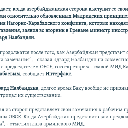
ает, когда азербайджанская сторона выступит со сво
ми относительно обновленных Мадридских принципо
ия Нагорно-Карабахского конфликта, которые находят
тавления, заявил во вторник в Ереване министр иност
ард Налбандян.
продолжатся после того, как Азербайджан представит 
и замечания", - сказал Эдвард Налбандян на совместно
с председателем ОБСЕ, госсекретарем - главой МИД К
дабаевым
, сообщает
Интерфакс
.
вард Налбандяна
, долгое время Баку вообще не призна
трицал их существование.
ая из сторон представляет свои замечания к рабочим
пы ОБСЕ. Когда Азербайджан представит свои предлож
", - отметил глава армянского МИД.