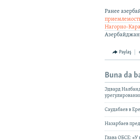
Ранее азерб
приемлемости
Нагорно-Кара
Азербайджану
Paylaş
Buna da b
Эдвард Налбанд
урегулирован
Саудабаев в Ер
Назарбаев пред
Глава ОБСЕ: «У