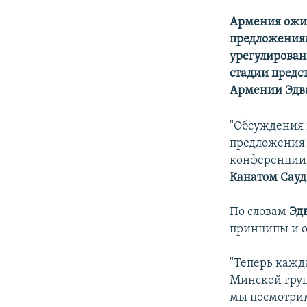
Армения ожид
предложения
урегулирован
стадии предс
Армении Эдв
"Обсуждения 
предложения 
конференции 
Канатом Сау
По словам
Эд
принципы и о
"Теперь кажд
Минской груп
мы посмотрим