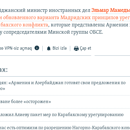
айджанский министр иностранных дел
Эльмар Мамедь
 обновленного варианта Мадридских принципов уре
бахского конфликта
, которые представлены Армении 
 сопредседателями Минской группы ОБСЕ.
VPN-siz açmaq
Bizi izlə
Çap et
ax:
ян: «Армения и Азербайджан готовят свои предложения по
ию»
еване более «осторожен»
ложил Алиеву пакет мер по Карабахскому урегулированию
 нас есть оптимизм по разрешению Нагорно-Карабахского ко