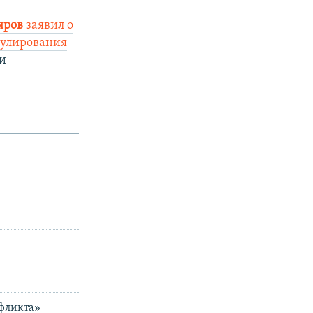
яров
заявил о
гулирования
и
нфликта»