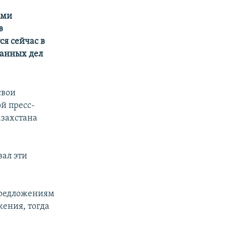
ими
в
ся сейчас в
ранных дел
свои
й пресс-
азахстана
вал эти
 предложениям
ения, тогда