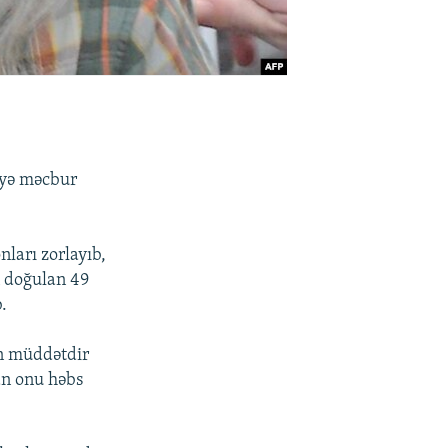
əyə məcbur
ları zorlayıb,
n doğulan 49
.
zun müddətdir
an onu həbs