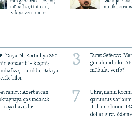
min göndərib' – keçmiş
azadlıqda: 'Mi
mühafizəçi tutuldu,
minlik korrups
Bakıya verilə bilər
3
Rüfət Səfərov: 'M
'Guya Əli Kərimliyə 850
günahımdır ki, A
in göndərib' – keçmiş
mükafat verib?'
ühafizəçi tutuldu, Bakıya
erilə bilər
7
Bayramov: Azərbaycan
Ukraynanın keçmiş
Ukraynaya qaz tədarük
qanunsuz varlan
tməyə hazırdır
ittiham olunur: 13
dollar girov ödəmə