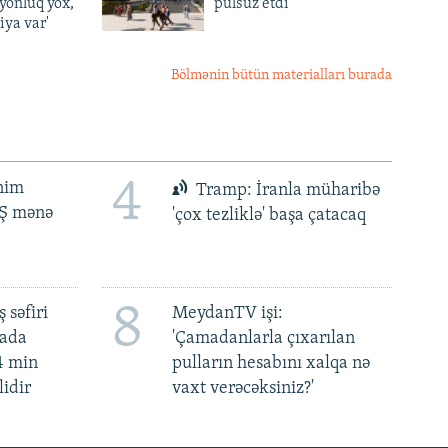
lyonluq yox,
pulsuz etdi
iya var'
Bölmənin bütün materialları burada
4
ənim
Tramp: İranla müharibə
BŞ mənə
'çox tezliklə' başa çatacaq
8
 səfiri
MeydanTV işi:
mada
'Çamadanlarla çıxarılan
4 min
pulların hesabını xalqa nə
lidir
vaxt verəcəksiniz?'