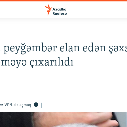
 peyğəmbər elan edən şəx
əyə çıxarılıdı
VPN-siz açmaq