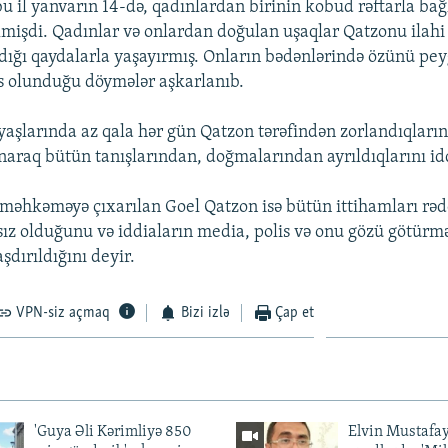
u il yanvarın 14-də, qadınlardan birinin kobud rəftarla bağ
lmişdi. Qadınlar və onlardan doğulan uşaqlar Qatzonu ilahi
dığı qaydalarla yaşayırmış. Onların bədənlərində özünü pe
s olunduğu döymələr aşkarlanıb.
yaşlarında az qala hər gün Qatzon tərəfindən zorlandıqların
naraq bütün tanışlarından, doğmalarından ayrıldıqlarını idd
 məhkəməyə çıxarılan Goel Qatzon isə bütün ittihamları rəd
z olduğunu və iddiaların media, polis və onu gözü götürm
şdırıldığını deyir.
VPN-siz açmaq
Bizi izlə
Çap et
'Guya Əli Kərimliyə 850
Elvin Mustafa