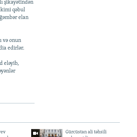
lı şikayətindən
 kimi qəbul
yğəmbər elan
ı və onun
ia edirlər.
d eləyib,
əyənlər
yev
Gürcüstan ali təhsili