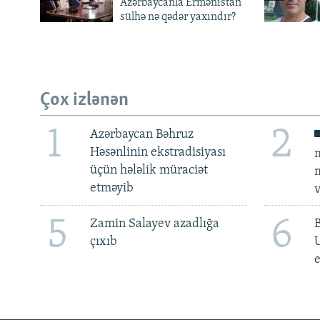
Azərbaycanla Ermənistan
sülhə nə qədər yaxındır?
Çox izlənən
1
2
Azərbaycan Bəhruz
Həsənlinin ekstradisiyası
m
üçün hələlik müraciət
m
etməyib
v
5
6
Zamin Salayev azadlığa
çıxıb
e