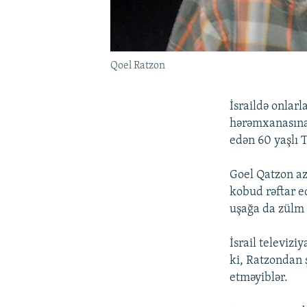
Qoel Ratzon
İsraildə onlarl
hərəmxanasına 
edən 60 yaşlı 
Goel Qatzon az
kobud rəftar e
uşağa da zülm 
İsrail televizi
ki, Ratzondan 
etməyiblər.