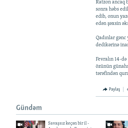
Ratzon ancaq b
sonra həbs edi
edib, onun yaz
edən şəxsin ək
Qadınlar gənc 
dedikərinə ina
Fevralın 14-də
özünün günahsı
tərəfindən qura
Paylaş
Gündəm
Savaşsız keçən bir il -