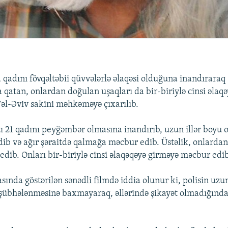
a qadını fövqəltəbii qüvvələrlə əlaqəsi olduğuna inandıraraq
qatan, onlardan doğulan uşaqları da bir-biriylə cinsi əlaq
Təl-Əviv sakini məhkəməyə çıxarılıb.
ı 21 qadını peyğəmbər olmasına inandırıb, uzun illər boyu on
dib və ağır şəraitdə qalmağa məcbur edib. Üstəlik, onlarda
edib. Onları bir-biriylə cinsi əlaqəqəyə girməyə məcbur edib
yasında göstərilən sənədli filmdə iddia olunur ki, polisin u
şübhələnməsinə baxmayaraq, əllərində şikayət olmadığınd