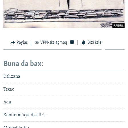
Paylaş
VPN-siz açmaq
Bizi izlə
Buna da bax:
Dəlixana
Tıxac
Ada
Kontur müqəddəsdir!..