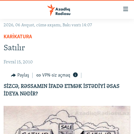
Keçid
linkləri
Əsas
2026, 06 Avqust, cümə axşamı, Bakı vaxtı 14:07
məzmuna
GÜNDƏM
KARIKATURA
qayıt
#İZAHLA
Əsas
Satılır
KORRUPSIOMETR
naviqasiyaya
qayıt
Fevral 15, 2010
#ƏSLINDƏ
Axtarışa
FƏRQƏ BAX
Paylaş
VPN-siz açmaq
keç
QANUNI DOĞRU
SİZCƏ, RƏSSAMIN İFADƏ ETMƏK İSTƏDİYİ ƏSAS
İDEYA NƏDİR?
ARAŞDIRMA
MULTIMEDIA
RADIO ARXIV
VIDEO
HAQQIMIZDA
FOTOQALEREYA
OXU ZALI