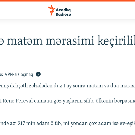
ə matəm mərasimi keçirili
VPN-siz açmaq
rmiş dəhşətli zəlzələdən düz 1 ay sonra matəm və dua mərasi
i Rene Pereval camaatı göz yaşlarını silib, ölkənin bərpası
sində azı 217 min adam ölüb, milyondan çox adam isə ev-eşik