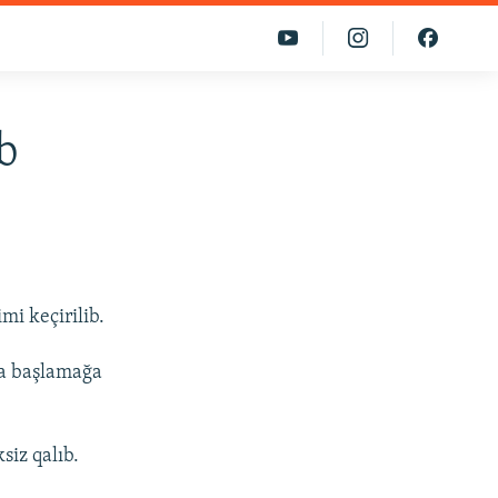
b
mi keçirilib.
na başlamağa
siz qalıb.