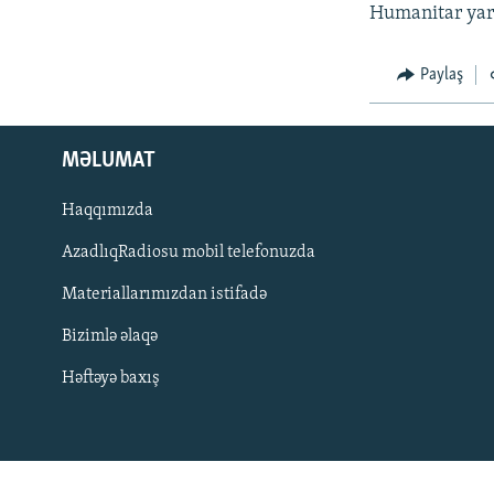
İNFOQRAFIKA
AZƏRBAYCAN ƏDƏBIYYATI KITABXANASI
MISSIYAMIZ
Humanitar yard
KARIKATURA
İSLAM VƏ DEMOKRATIYA
PEŞƏ ETIKASI VƏ JURNALISTIKA
STANDARTLARIMIZ
Paylaş
İZ - MƏDƏNIYYƏT PROQRAMI
MATERIALLARIMIZDAN ISTIFADƏ
AZADLIQRADIOSU MOBIL TELEFONUNUZDA
MƏLUMAT
BIZIMLƏ ƏLAQƏ
Haqqımızda
XƏBƏR BÜLLETENLƏRIMIZ
AzadlıqRadiosu mobil telefonuzda
Materiallarımızdan istifadə
Bizimlə əlaqə
Həftəyə baxış
BIZI IZLƏ