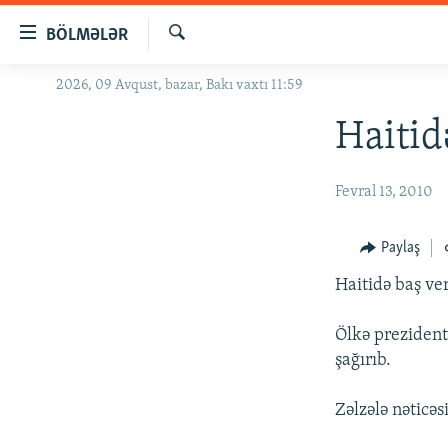
Keçid
BÖLMƏLƏR
linkləri
Axtar
Əsas
2026, 09 Avqust, bazar, Bakı vaxtı 11:59
GÜNDƏM
məzmuna
#İZAHLA
Haitid
qayıt
Əsas
KORRUPSIOMETR
naviqasiyaya
Fevral 13, 2010
#ƏSLINDƏ
qayıt
Axtarışa
FƏRQƏ BAX
Paylaş
keç
QANUNI DOĞRU
Haitidə baş ve
ARAŞDIRMA
Ölkə prezident
MULTIMEDIA
şağırıb.
RADIO ARXIV
VIDEO
Zəlzələ nəticə
HAQQIMIZDA
FOTOQALEREYA
OXU ZALI