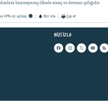
ımlara baxmayaraq ölkədə ərzaq və dərman qıtlığıdır.
VPN-siz açmaq
Bizi izlə
Çap et
BIZI IZLƏ