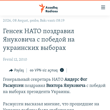
Keçid
linkləri
Əsas
2026, 08 Avqust, şənbə, Bakı vaxtı 08:19
məzmuna
GÜNDƏM
Генсек НАТО поздравил
qayıt
#İZAHLA
Əsas
Януковича с победой на
KORRUPSIOMETR
naviqasiyaya
украинских выборах
qayıt
#ƏSLINDƏ
Axtarışa
Fevral 12, 2010
FƏRQƏ BAX
keç
QANUNI DOĞRU
Paylaş
VPN-siz açmaq
ARAŞDIRMA
Генеральный секретарь НАТО
Андерс Фог
Расмуссен
поздравил
Виктора Януковича
с победой
MULTIMEDIA
на выборах президента Украины.
RADIO ARXIV
VIDEO
Расмуссен высказал мнение, что прошедшие на
HAQQIMIZDA
FOTOQALEREYA
OXU ZALI