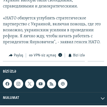
Украине выборы были свободными,
İNFOQRAFIKA
AZƏRBAYCAN ƏDƏBIYYATI KITABXANASI
MISSIYAMIZ
справедливыми и демократическими.
BIZI IZLƏ
KARIKATURA
İSLAM VƏ DEMOKRATIYA
PEŞƏ ETIKASI VƏ JURNALISTIKA STANDARTLARIMIZ
«НАТО обязуется углублять стратегическое
İZ - MƏDƏNIYYƏT PROQRAMI
MATERIALLARIMIZDAN ISTIFADƏ
партнерство с Украиной, включая помощь, где это
возможно, украинским усилиям в проведении
AZADLIQRADIOSU MOBIL TELEFONUNUZDA
RFE/RL-in bütün saytları
реформ. Я лично жду, чтобы начать работать с
BIZIMLƏ ƏLAQƏ
президентом Януковичем", - заявил генсек НАТО.
XƏBƏR BÜLLETENLƏRIMIZ
Paylaş
VPN-siz açmaq
Bizi izlə
BIZI IZLƏ
MƏLUMAT