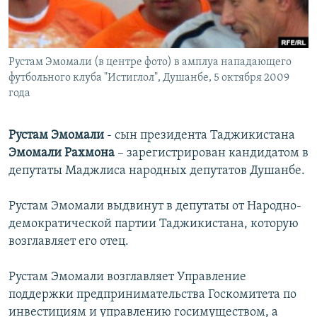
İNFOQRAFIKA
AZƏRBAYCAN ƏDƏBIYYATI KITABXANASI
MISSIYAMIZ
BIZI IZLƏ
KARIKATURA
İSLAM VƏ DEMOKRATIYA
PEŞƏ ETIKASI VƏ JURNALISTIKA STANDARTLARIMIZ
Рустам Эмомали (в центре фото) в амплуа нападающего
İZ - MƏDƏNIYYƏT PROQRAMI
MATERIALLARIMIZDAN ISTIFADƏ
футбольного клуба "Истиглол", Душанбе, 5 октября 2009
AZADLIQRADIOSU MOBIL TELEFONUNUZDA
RFE/RL-in bütün saytları
года
BIZIMLƏ ƏLAQƏ
Рустам Эмомали
- сын президента Таджикистана
XƏBƏR BÜLLETENLƏRIMIZ
Эмомали Рахмона
– зарегистрирован кандидатом в
депутаты Маджлиса народных депутатов Душанбе.
Рустам Эмомали выдвинут в депутаты от Народно-
демократической партии Таджикистана, которую
возглавляет его отец.
Рустам Эмомали возглавляет Управление
поддержки предпринимательства Госкомитета по
инвестициям и управлению госимуществом, а