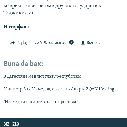
во время визитов глав других государств в
Таджикистан.
Интерфакс
Paylaş
VPN-siz açmaq
Bizi izlə
Buna da bax:
В Дагестане меняют главу республики
Министр Зия Мамедов, его сын - Анар и ZQAN Holding
"Наследник" киргизского "престола"
BIZI IZLƏ