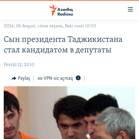
Keçid
linkləri
Əsas
2026, 06 Avqust, cümə axşamı, Bakı vaxtı 10:50
məzmuna
GÜNDƏM
Сын президента Таджикистана
qayıt
#İZAHLA
Əsas
стал кандидатом в депутаты
KORRUPSIOMETR
naviqasiyaya
qayıt
Fevral 12, 2010
#ƏSLINDƏ
Axtarışa
FƏRQƏ BAX
Paylaş
VPN-siz açmaq
keç
QANUNI DOĞRU
ARAŞDIRMA
MULTIMEDIA
RADIO ARXIV
VIDEO
HAQQIMIZDA
FOTOQALEREYA
OXU ZALI