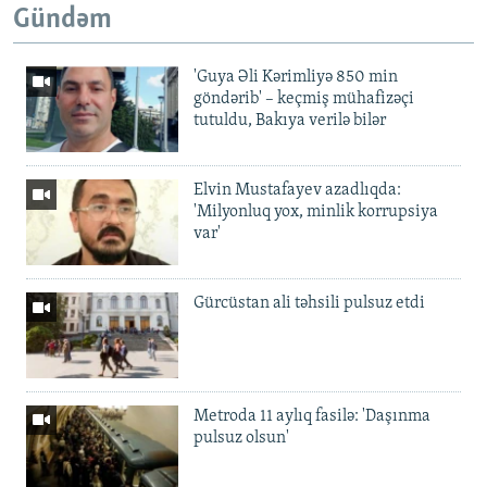
Gündəm
'Guya Əli Kərimliyə 850 min
göndərib' – keçmiş mühafizəçi
tutuldu, Bakıya verilə bilər
Elvin Mustafayev azadlıqda:
'Milyonluq yox, minlik korrupsiya
var'
Gürcüstan ali təhsili pulsuz etdi
Metroda 11 aylıq fasilə: 'Daşınma
pulsuz olsun'