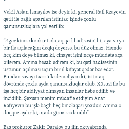
Vəkil Aslan İsmayılov isə deyir ki, general Rail Rzayevin
qətli ilə bağlı aparılan istintaq işində çoxlu
qanunsuzluqlara yol verilib:
“Əgər kimsə konkret olaraq qətl hadisəsini bir aya və ya
bir ilə açılacağını dəqiq deyərsə, bu düz olmaz. Həmdə
heç kim deyə bilməz ki, cinayət işini neçə müddətə aça
bilərəm. Amma hesab edirəm ki, bu qətl hadisəsinin
üstünün açılması üçün bir il kifayət qədər bəs edər.
Bundan savayı təəssüflə deməliyəm ki, istintaq
dövründə çoxlu ayda qanunsuzluqlar olub. Xüsusi ilə bu
işə heç bir aidiyyat olmayan insanlar həbs edilib və
incidilib. Şəxsən mənim müdafiə etdiyim Anar
Rəfiyevin bu işlə bağlı heç bir əlaqəsi yoxdur. Amma o
doqquz aydır ki, orada girov saxlanılıb”.
Baş prokuror Zakir Qaralov bu ilin oktyabrında