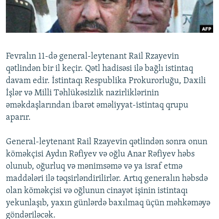
İNFOQRAFIKA
AZƏRBAYCAN ƏDƏBIYYATI KITABXANASI
MISSIYAMIZ
BIZI IZLƏ
KARIKATURA
İSLAM VƏ DEMOKRATIYA
PEŞƏ ETIKASI VƏ JURNALISTIKA STANDARTLARIMIZ
İZ - MƏDƏNIYYƏT PROQRAMI
MATERIALLARIMIZDAN ISTIFADƏ
Fevralın 11-də general-leytenant Rail Rzayevin
AZADLIQRADIOSU MOBIL TELEFONUNUZDA
RFE/RL-in bütün saytları
qətlindən bir il keçir. Qətl hadisəsi ilə bağlı istintaq
BIZIMLƏ ƏLAQƏ
davam edir. İstintaqı Respublika Prokurorluğu, Daxili
İşlər və Milli Təhlükəsizlik nazirliklərinin
XƏBƏR BÜLLETENLƏRIMIZ
əməkdaşlarından ibarət əməliyyat-istintaq qrupu
aparır.
General-leytenant Rail Rzayevin qətlindən sonra onun
köməkçisi Aydın Rəfiyev və oğlu Anar Rəfiyev həbs
olunub, oğurluq və mənimsəmə və ya israf etmə
maddələri ilə təqsirləndirilirlər. Artıq generalın həbsdə
olan köməkçisi və oğlunun cinayət işinin istintaqı
yekunlaşıb, yaxın günlərdə baxılmaq üçün məhkəməyə
göndəriləcək.