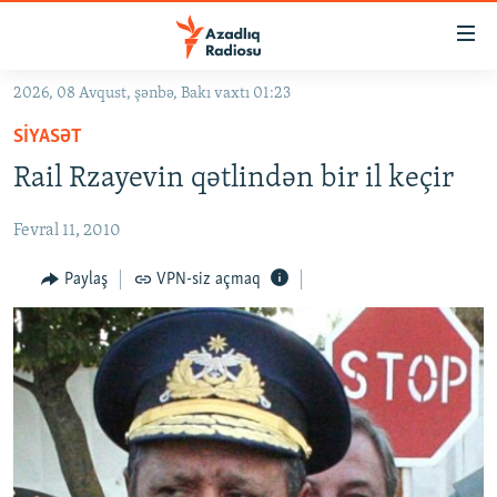
Keçid
linkləri
Əsas
2026, 08 Avqust, şənbə, Bakı vaxtı 01:23
məzmuna
GÜNDƏM
SIYASƏT
qayıt
#İZAHLA
Əsas
Rail Rzayevin qətlindən bir il keçir
KORRUPSIOMETR
naviqasiyaya
qayıt
Fevral 11, 2010
#ƏSLINDƏ
Axtarışa
FƏRQƏ BAX
Paylaş
VPN-siz açmaq
keç
QANUNI DOĞRU
ARAŞDIRMA
MULTIMEDIA
RADIO ARXIV
VIDEO
HAQQIMIZDA
FOTOQALEREYA
OXU ZALI