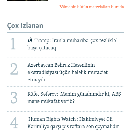
Bölmənin bütün materialları burada
Çox izlənən
1
Tramp: İranla müharibə 'çox tezliklə'
başa çatacaq
2
Azərbaycan Bəhruz Həsənlinin
ekstradisiyası üçün hələlik müraciət
etməyib
3
Rüfət Səfərov: 'Mənim günahımdır ki, ABŞ
mənə mükafat verib?'
4
'Human Rights Watch': Hakimiyyət Əli
Kərimliyə qarşı pis rəftara son qoymalıdır