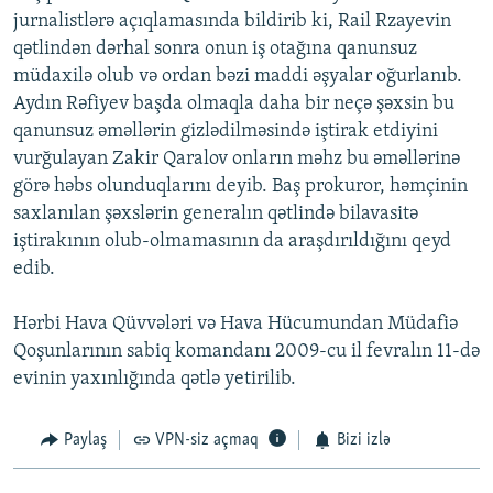
jurnalistlərə açıqlamasında bildirib ki, Rail Rzayevin
qətlindən dərhal sonra onun iş otağına qanunsuz
müdaxilə olub və ordan bəzi maddi əşyalar oğurlanıb.
Aydın Rəfiyev başda olmaqla daha bir neçə şəxsin bu
qanunsuz əməllərin gizlədilməsində iştirak etdiyini
vurğulayan Zakir Qaralov onların məhz bu əməllərinə
görə həbs olunduqlarını deyib. Baş prokuror, həmçinin
saxlanılan şəxslərin generalın qətlində bilavasitə
iştirakının olub-olmamasının da araşdırıldığını qeyd
edib.
Hərbi Hava Qüvvələri və Hava Hücumundan Müdafiə
Qoşunlarının sabiq komandanı 2009-cu il fevralın 11-də
evinin yaxınlığında qətlə yetirilib.
Paylaş
VPN-siz açmaq
Bizi izlə