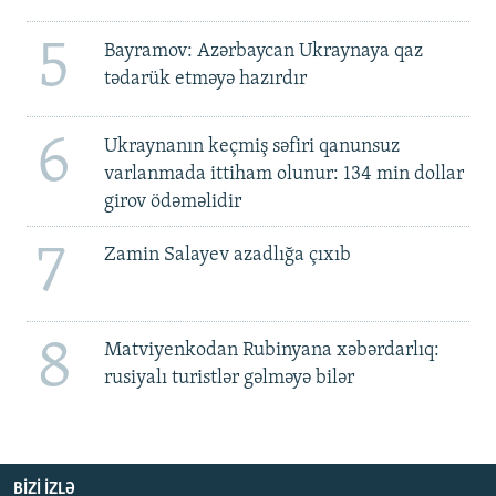
5
Bayramov: Azərbaycan Ukraynaya qaz
tədarük etməyə hazırdır
6
Ukraynanın keçmiş səfiri qanunsuz
varlanmada ittiham olunur: 134 min dollar
girov ödəməlidir
7
Zamin Salayev azadlığa çıxıb
8
Matviyenkodan Rubinyana xəbərdarlıq:
rusiyalı turistlər gəlməyə bilər
BIZI IZLƏ